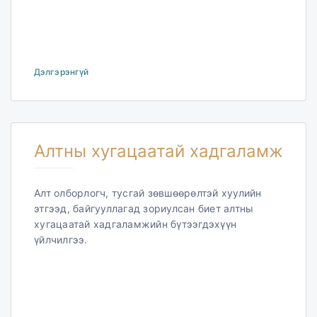
Дэлгэрэнгүй
Алтны хугацаатай хадгаламж
Алт олборлогч, тусгай зөвшөөрөлтэй хуулийн
этгээд, байгууллагад зориулсан биет алтны
хугацаатай хадгаламжийн бүтээгдэхүүн
үйлчилгээ.