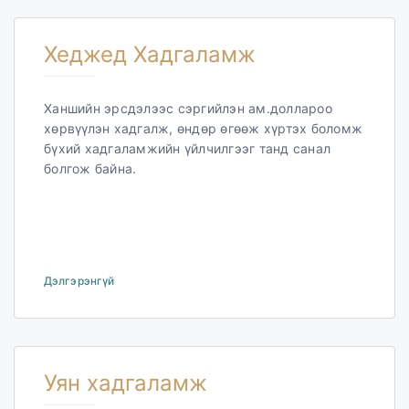
Хеджед Хадгаламж
Ханшийн эрсдэлээс сэргийлэн ам.доллароо
хөрвүүлэн хадгалж, өндөр өгөөж хүртэх боломж
бүхий хадгаламжийн үйлчилгээг танд санал
болгож байна.
Дэлгэрэнгүй
Уян хадгаламж