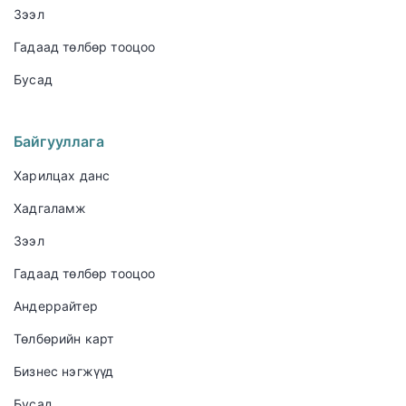
Зээл
Гадаад төлбөр тооцоо
Бусад
Байгууллага
Харилцах данс
Хадгаламж
Зээл
Гадаад төлбөр тооцоо
Андеррайтер
Төлбөрийн карт
Бизнес нэгжүүд
Бусад