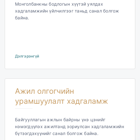
Монголбанкны бодлогын хүүтэй уялдах
хадгаламжийн үйлчилгээг таньд санал болгож
байна.
Дэлгэрэнгүй
Ажил олгогчийн
урамшуулалт хадгаламж
Байгууллагын ажлын байрны үнэ цэнийг
нэмэгдүүлэх ажилтанд зориулсан хадгаламжийн
бүтээгдэхүүнийг санал болгож байна.