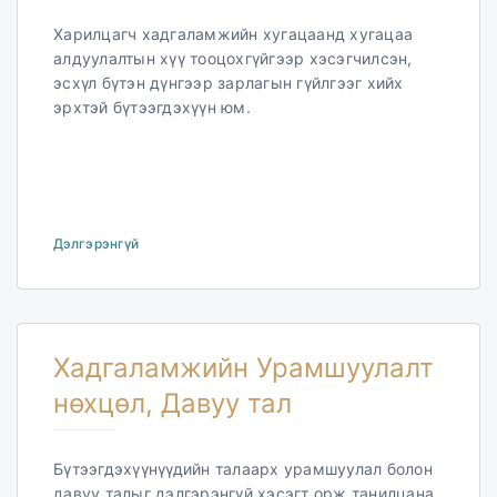
Харилцагч хадгаламжийн хугацаанд хугацаа
алдуулалтын хүү тооцохгүйгээр хэсэгчилсэн,
эсхүл бүтэн дүнгээр зарлагын гүйлгээг хийх
эрхтэй бүтээгдэхүүн юм.
Дэлгэрэнгүй
Хадгаламжийн Урамшуулалт
нөхцөл, Давуу тал
Бүтээгдэхүүнүүдийн талаарх урамшуулал болон
давуу талыг дэлгэрэнгүй хэсэгт орж танилцана