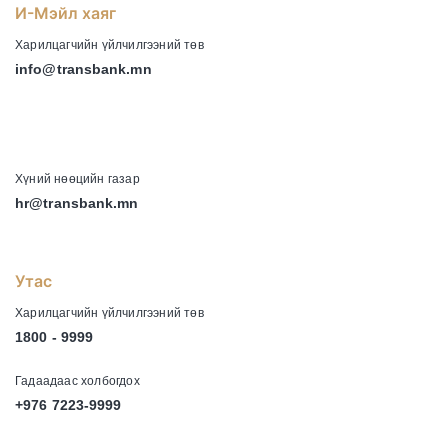
И-Мэйл хаяг
Харилцагчийн үйлчилгээний төв
info@transbank.mn
-
Хүний нөөцийн газар
hr@transbank.mn
Утас
Харилцагчийн үйлчилгээний төв
1800 - 9999
Гадаадаас холбогдох
+976 7223-9999