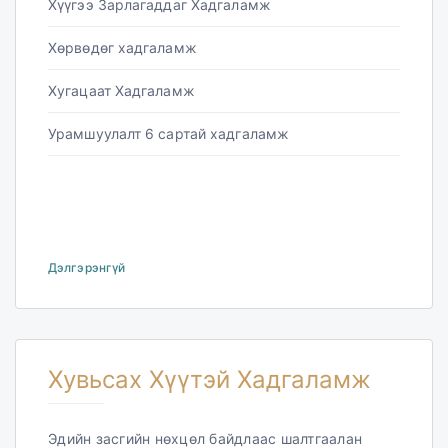
Хүүгээ Зарлагаддаг Хадгаламж
Хөрвөдөг хадгаламж
Хугацаат Хадгаламж
Урамшуулалт 6 сартай хадгаламж
Дэлгэрэнгүй
Хувьсах Хүүтэй Хадгаламж
Эдийн засгийн нөхцөл байдлаас шалтгаалан