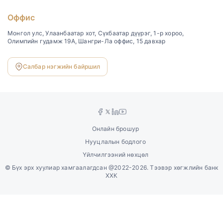
Оффис
Монгол улс, Улаанбаатар хот, Сүхбаатар дүүрэг, 1-р хороо,
Олимпийн гудамж 19А, Шангри-Ла оффис, 15 давхар
Салбар нэгжийн байршил
Онлайн брошур
Нууцлалын бодлого
Үйлчилгээний нөхцөл
©
Бүх эрх хуулиар хамгаалагдсан @2022-2026. Тээвэр хөгжлийн банк
ХХК