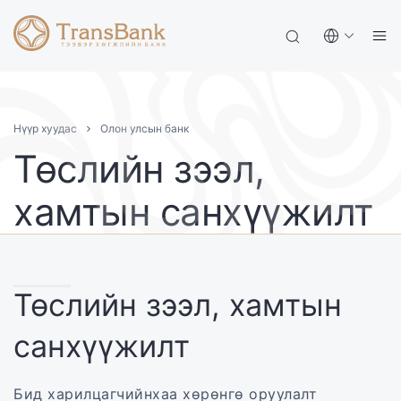
Нүүр хуудас
Олон улсын банк
Төслийн зээл,
хамтын санхүүжилт
Төслийн зээл, хамтын
санхүүжилт
Бид харилцагчийнхаа хөрөнгө оруулалт