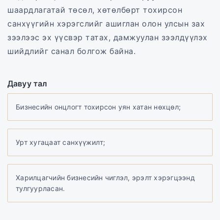
шаардлагатай төсөл, хөтөлбөрт тохирсон
санхүүгийн хэрэгслийг ашиглан олон улсын зах
зээлээс эх үүсвэр татах, дамжуулан зээлдүүлэх
шийдлийг санал болгож байна.
Давуу тал
Бизнесийн онцлогт тохирсон уян хатан нөхцөл;
Урт хугацаат санхүүжилт;
Харилцагчийн бизнесийн чиглэл, эрэлт хэрэгцээнд
тулгуурласан.