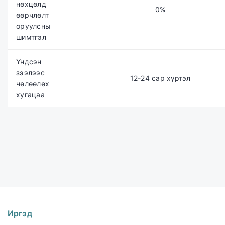
нөхцөлд
0%
өөрчлөлт
оруулсны
шимтгэл
Үндсэн
зээлээс
12-24 сар хүртэл
чөлөөлөх
хугацаа
Иргэд