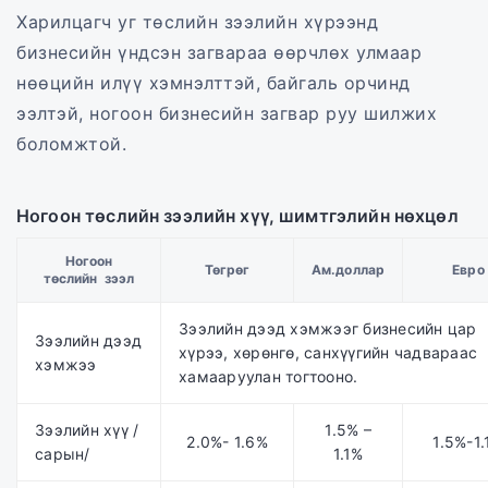
Харилцагч уг төслийн зээлийн хүрээнд
бизнесийн үндсэн загвараа өөрчлөх улмаар
нөөцийн илүү хэмнэлттэй, байгаль орчинд
ээлтэй, ногоон бизнесийн загвар руу шилжих
боломжтой.
Ногоон төслийн зээлийн хүү, шимтгэлийн нөхцөл
Ногоон
Төгрөг
Ам.доллар
Евро
төслийн зээл
Зээлийн дээд хэмжээг бизнесийн цар
Зээлийн дээд
хүрээ, хөрөнгө, санхүүгийн чадвараас
хэмжээ
хамааруулан тогтооно.
Зээлийн хүү /
1.5% –
2.0%- 1.6%
1.5%-1
сарын/
1.1%