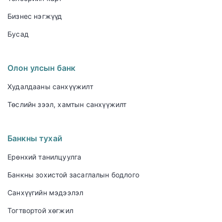
Бизнес нэгжүүд
Бусад
Олон улсын банк
Худалдааны санхүүжилт
Төслийн зээл, хамтын санхүүжилт
Банкны тухай
Ерөнхий танилцуулга
Банкны зохистой засаглалын бодлого
Санхүүгийн мэдээлэл
Тогтвортой хөгжил