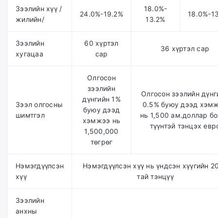
Зээлийн хүү /
18.0%-
24.0%-19.2%
18.0%-1
жилийн/
13.2%
Зээлийн
60 хүртэл
36 хүртэл сар
хугацаа
сар
Олгосон
зээлийн
Олгосон зээлийн дүнг
дүнгийн 1%
Зээл олгосны
0.5% буюу дээд хэм
буюу дээд
шимтгэл
нь 1,500 ам.доллар б
хэмжээ нь
түүнтэй тэнцэх евр
1,500,000
төгрөг
Нэмэгдүүлсэн
Нэмэгдүүлсэн хүү нь үндсэн хүүгийн 2
хүү
тай тэнцүү
Зээлийн
анхны