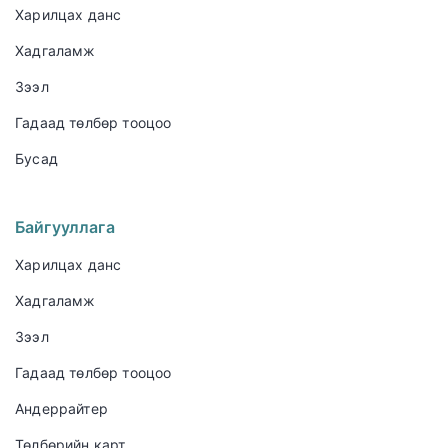
Харилцах данс
Хадгаламж
Зээл
Гадаад төлбөр тооцоо
Бусад
Байгууллага
Харилцах данс
Хадгаламж
Зээл
Гадаад төлбөр тооцоо
Андеррайтер
Төлбөрийн карт