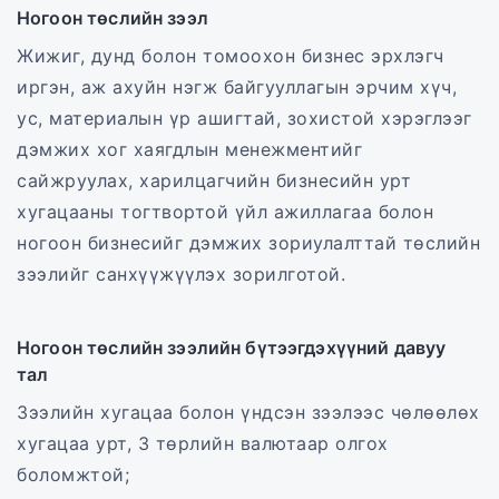
Ногоон төслийн зээл
Жижиг, дунд болон томоохон бизнес эрхлэгч
иргэн, аж ахуйн нэгж байгууллагын эрчим хүч,
ус, материалын үр ашигтай, зохистой хэрэглээг
дэмжих хог хаягдлын менежментийг
сайжруулах, харилцагчийн бизнесийн урт
хугацааны тогтвортой үйл ажиллагаа болон
ногоон бизнесийг дэмжих зориулалттай төслийн
зээлийг санхүүжүүлэх зорилготой.
Ногоон төслийн зээлийн бүтээгдэхүүний давуу
тал
Зээлийн хугацаа болон үндсэн зээлээс чөлөөлөх
хугацаа урт, 3 төрлийн валютаар олгох
боломжтой;