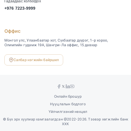
Гадаадаас холбогдох
+976 7223-9999
Оффис
Монгол улс, Улаанбаатар хот, Сүхбаатар дүүрэг, 1-р хороо,
Олимпийн гудамж 19А, Шангри-Ла оффис, 15 давхар
Салбар нэгжийн байршил
Онлайн брошур
Нууцлалын бодлого
Үйлчилгээний нөхцөл
©
Бүх эрх хуулиар хамгаалагдсан @2022-2026. Тээвэр хөгжлийн банк
ХХК