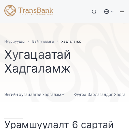
Нүүр хуудас
Байгууллага
Хадгаламж
Хугацаатай
Хадгаламж
Энгийн хугацаатай хадгаламж
Хүүгээ Зарлагаддаг Хадга
Урамшуулалт 6 сартай