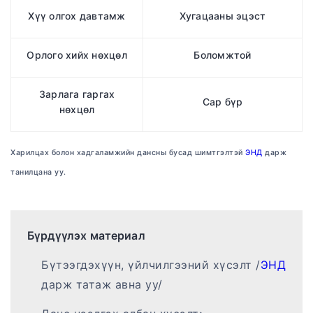
Хүү олгох давтамж
Хугацааны эцэст
Орлого хийх нөхцөл
Боломжтой
Зарлага гаргах
Сар бүр
нөхцөл
Харилцах болон хадгаламжийн дансны бусад шимтгэлтэй
ЭНД
дарж
танилцана уу.
Бүрдүүлэх материал
Бүтээгдэхүүн, үйлчилгээний хүсэлт /
ЭНД
дарж татаж авна уу/