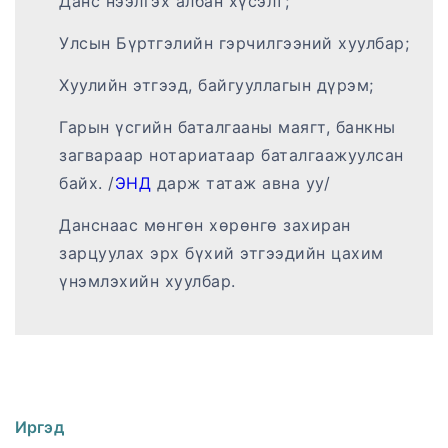
Данс нээлгэх албан хүсэлт;
Улсын Бүртгэлийн гэрчилгээний хуулбар;
Хуулийн этгээд, байгууллагын дүрэм;
Гарын үсгийн баталгааны маягт, банкны
загвараар нотариатаар баталгаажуулсан
байх. /
ЭНД
дарж татаж авна уу/
Данснаас мөнгөн хөрөнгө захиран
зарцуулах эрх бүхий этгээдийн цахим
үнэмлэхийн хуулбар.
Иргэд