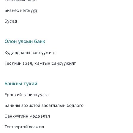
Бизнес нэгжүүд
Бусад
Олон улсын банк
Худалдааны санхүүжилт
Төслийн зээл, хамтын санхүүжилт
Банкны тухай
Ерөнхий танилцуулга
Банкны зохистой засаглалын бодлого
Санхүүгийн мэдээлэл
Тогтвортой хөгжил