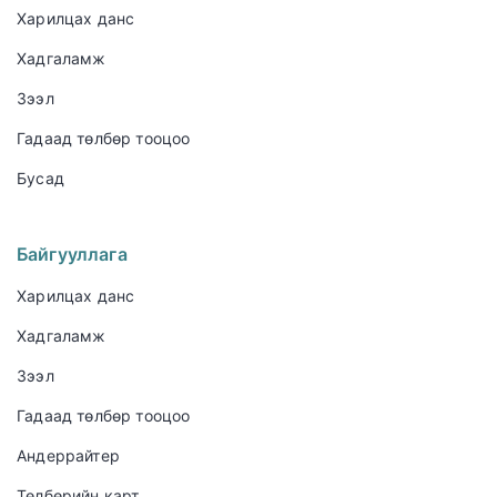
Харилцах данс
Хадгаламж
Зээл
Гадаад төлбөр тооцоо
Бусад
Байгууллага
Харилцах данс
Хадгаламж
Зээл
Гадаад төлбөр тооцоо
Андеррайтер
Төлбөрийн карт