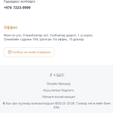
Гадаадаас холбогдох
+976 7223-9999
Оффис
Монгол улс, Улаанбаатар хот, Сүхбаатар дүүрэг, 1-р хороо,
Олимпийн гудамж 19А, Шангри-Ла оффис, 15 давхар
Салбар нэгжийн байршил
Онлайн брошур
Нууцлалын бодлого
Үйлчилгээний нөхцөл
©
Бүх эрх хуулиар хамгаалагдсан @2022-2026. Тээвэр хөгжлийн банк
ХХК