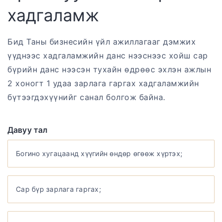
хадгаламж
Бид Таны бизнесийн үйл ажиллагааг дэмжих
үүднээс хадгаламжийн данс нээснээс хойш сар
бүрийн данс нээсэн тухайн өдрөөс эхлэн ажлын
2 хоногт 1 удаа зарлага гаргах хадгаламжийн
бүтээгдэхүүнийг санал болгож байна.
Давуу тал
Богино хугацаанд хүүгийн өндөр өгөөж хүртэх;
Сар бүр зарлага гаргах;