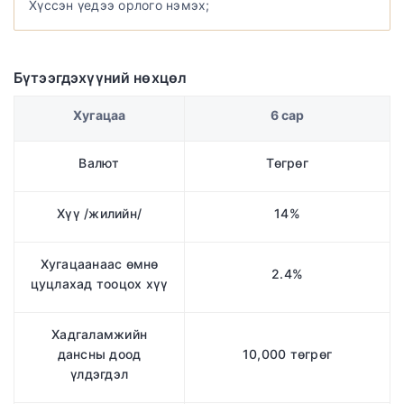
Хүссэн үедээ орлого нэмэх;
Бүтээгдэхүүний нөхцөл
Хугацаа
6 сар
Валют
Төгрөг
Хүү /жилийн/
14%
Хугацаанаас өмнө
2.4%
цуцлахад тооцох хүү
Хадгаламжийн
дансны доод
10,000 төгрөг
үлдэгдэл