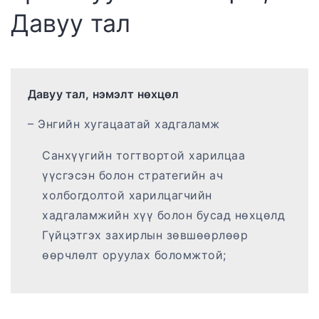
Давуу тал
Давуу тал, нэмэлт нөхцөл
– Энгийн хугацаатай хадгаламж
Санхүүгийн тогтвортой харилцаа
үүсгэсэн болон стратегийн ач
холбогдолтой харилцагчийн
хадгаламжийн хүү болон бусад нөхцөлд
Гүйцэтгэх захирлын зөвшөөрлөөр
өөрчлөлт оруулах боломжтой;