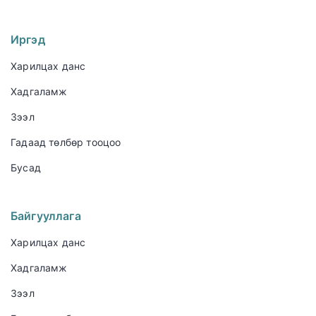
Иргэд
Харилцах данс
Хадгаламж
Зээл
Гадаад төлбөр тооцоо
Бусад
Байгууллага
Харилцах данс
Хадгаламж
Зээл