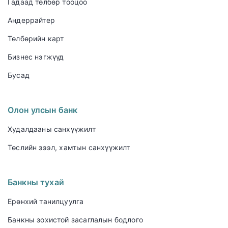
Гадаад төлбөр тооцоо
Андеррайтер
Төлбөрийн карт
Бизнес нэгжүүд
Бусад
Олон улсын банк
Худалдааны санхүүжилт
Төслийн зээл, хамтын санхүүжилт
Банкны тухай
Ерөнхий танилцуулга
Банкны зохистой засаглалын бодлого