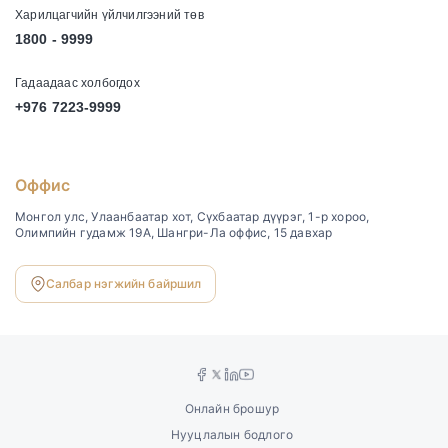
Харилцагчийн үйлчилгээний төв
1800 - 9999
Гадаадаас холбогдох
+976 7223-9999
Оффис
Монгол улс, Улаанбаатар хот, Сүхбаатар дүүрэг, 1-р хороо,
Олимпийн гудамж 19А, Шангри-Ла оффис, 15 давхар
Салбар нэгжийн байршил
Онлайн брошур
Нууцлалын бодлого