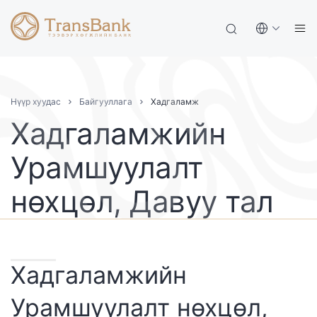
Нүүр хуудас
Байгууллага
Хадгаламж
Хадгаламжийн
Урамшуулалт
нөхцөл, Давуу тал
Хадгаламжийн
Урамшуулалт нөхцөл,