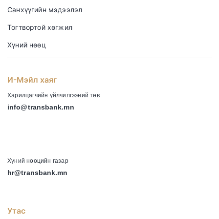
Санхүүгийн мэдээлэл
Тогтвортой хөгжил
Хүний нөөц
И-Мэйл хаяг
Харилцагчийн үйлчилгээний төв
info@transbank.mn
-
Хүний нөөцийн газар
hr@transbank.mn
Утас