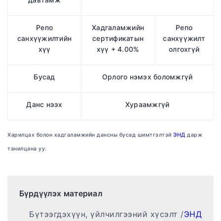
Репо
Хадгаламжийн
Репо
санхүүжилтийн
сертификатын
санхүүжилт
хүү
хүү + 4.00%
олгохгүй
Бусад
Орлого нэмэх боломжгүй
Данс нээх
Хураамжгүй
Харилцах болон хадгаламжийн дансны бусад шимтгэлтэй
ЭНД
дарж
танилцана уу.
Бүрдүүлэх материал
Бүтээгдэхүүн, үйлчилгээний хүсэлт /
ЭНД