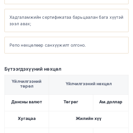
Хадгаламжийн сертификатаа барьцаалан бага хүүтэй
зээл авах;
Репо нөхцөлөөр санхүүжилт олгоно.
Бүтээгдэхүүний нөхцөл
Үйлчилгээний
Үйлчилгээний нөхцөл
төрөл
Дансны валют
Төгрөг
Ам.доллар
Хугацаа
Жилийн хүү