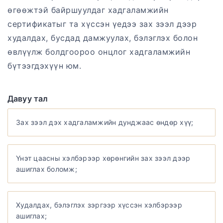
өгөөжтэй байршуулдаг хадгаламжийн
сертификатыг та хүссэн үедээ зах зээл дээр
худалдах, бусдад дамжуулах, бэлэглэх болон
өвлүүлж болдгоороо онцлог хадгаламжийн
бүтээгдэхүүн юм.
Давуу тал
Зах зээл дэх хадгаламжийн дунджаас өндөр хүү;
Үнэт цаасны хэлбэрээр хөрөнгийн зах зээл дээр
ашиглах боломж;
Худалдах, бэлэглэх зэргээр хүссэн хэлбэрээр
ашиглах;