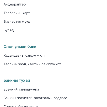
Андеррайтер
Төлбөрийн карт
Бизнес нэгжүүд
Бусад
Олон улсын банк
Худалдааны санхүүжилт
Төслийн зээл, хамтын санхүүжилт
Банкны тухай
Ерөнхий танилцуулга
Банкны зохистой засаглалын бодлого
Санхүүгийн мэдээлэл