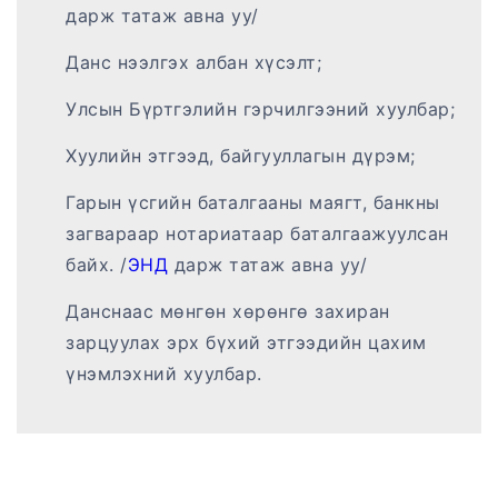
дарж татаж авна уу/
Данс нээлгэх албан хүсэлт;
Улсын Бүртгэлийн гэрчилгээний хуулбар;
Хуулийн этгээд, байгууллагын дүрэм;
Гарын үсгийн баталгааны маягт, банкны
загвараар нотариатаар баталгаажуулсан
байх. /
ЭНД
дарж татаж авна уу/
Данснаас мөнгөн хөрөнгө захиран
зарцуулах эрх бүхий этгээдийн цахим
үнэмлэхний хуулбар.