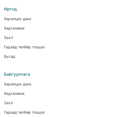
Иргэд
Харилцах данс
Хадгаламж
Зээл
Гадаад төлбөр тооцоо
Бусад
Байгууллага
Харилцах данс
Хадгаламж
Зээл
Гадаад төлбөр тооцоо