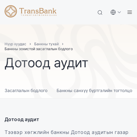
Нүүр хуудас
Банкны тухай
Банкны зохистой засаглалын бодлого
Дотоод аудит
Засаглалын бодлого
Банкны санхүү бүртгэлийн тогтолцоо
Дотоод аудит
Тээвэр хөгжлийн банкны Дотоод аудитын газар