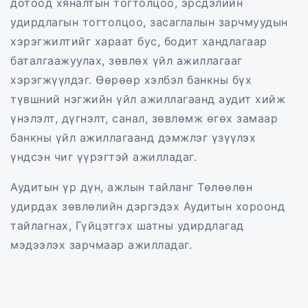
дотоод хяналтын тогтолцоо, эрсдэлийн
удирдлагын тогтолцоо, засаглалын зарчмуудын
хэрэгжилтийг хараат бус, бодит хандлагаар
баталгаажуулах, зөвлөх үйл ажиллагааг
хэрэгжүүлдэг. Өөрөөр хэлбэл банкны бүх
түвшний нэгжийн үйл ажиллагаанд аудит хийж
үнэлэлт, дүгнэлт, санал, зөвлөмж өгөх замаар
банкны үйл ажиллагаанд дэмжлэг үзүүлэх
үндсэн чиг үүрэгтэй ажилладаг.
Аудитын үр дүн, ажлын тайланг Төлөөлөн
удирдах зөвлөлийн дэргэдэх Аудитын хороонд
тайлагнах, Гүйцэтгэх шатны удирдлагад
мэдээлэх зарчмаар ажилладаг.