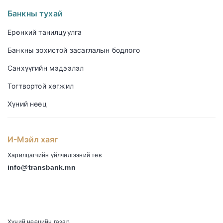
Банкны тухай
Ерөнхий танилцуулга
Банкны зохистой засаглалын бодлого
Санхүүгийн мэдээлэл
Тогтвортой хөгжил
Хүний нөөц
И-Мэйл хаяг
Харилцагчийн үйлчилгээний төв
info@transbank.mn
-
Хүний нөөцийн газар