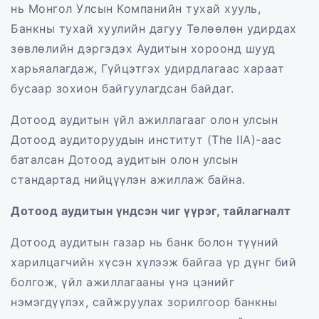
нь Монгол Улсын Компанийн тухай хууль,
Банкны тухай хуулийн дагуу Төлөөлөн удирдах
зөвлөлийн дэргэдэх Аудитын хороонд шууд
харьяалагдаж, Гүйцэтгэх удирдлагаас хараат
бусаар зохион байгуулагдсан байдаг.
Дотоод аудитын үйл ажиллагааг олон улсын
Дотоод аудиторуудын институт (The IIA)-аас
баталсан Дотоод аудитын олон улсын
стандартад нийцүүлэн ажиллаж байна.
Дотоод аудитын үндсэн чиг үүрэг, тайлагналт
Дотоод аудитын газар нь банк болон түүний
харилцагчийн хүсэн хүлээж байгаа үр дүнг бий
болгож, үйл ажиллагааны үнэ цэнийг
нэмэгдүүлэх, сайжруулах зорилгоор банкны