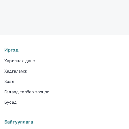
Иргэд
Харилцах данс
Хадгаламж
Зээл
Гадаад төлбөр тооцоо
Бусад
Байгууллага