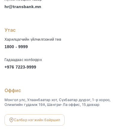
hr@transbank.mn
Утас
Харилцагчийн үйлчилгээний төв
1800 - 9999
Гадаадаас холбогдох
+976 7223-9999
Оффис
Монгол улс, Улаанбаатар хот, Сүхбаатар дүүрэг, 1-р хороо,
Олимпийн гудамж 19А, Шангри-Ла оффис, 15 давхар
Салбар нэгжийн байршил