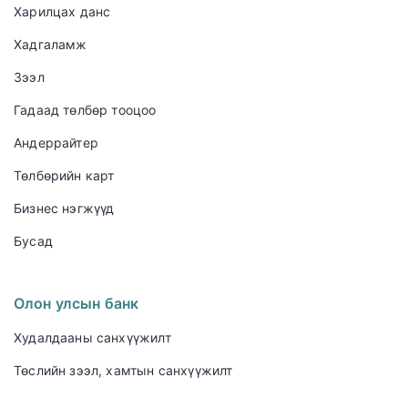
Харилцах данс
Хадгаламж
Зээл
Гадаад төлбөр тооцоо
Андеррайтер
Төлбөрийн карт
Бизнес нэгжүүд
Бусад
Олон улсын банк
Худалдааны санхүүжилт
Төслийн зээл, хамтын санхүүжилт