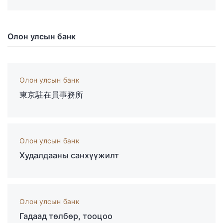
Олон улсын банк
Олон улсын банк
東京駐在員事務所
Олон улсын банк
Худалдааны санхүүжилт
Олон улсын банк
Гадаад төлбөр, тооцоо