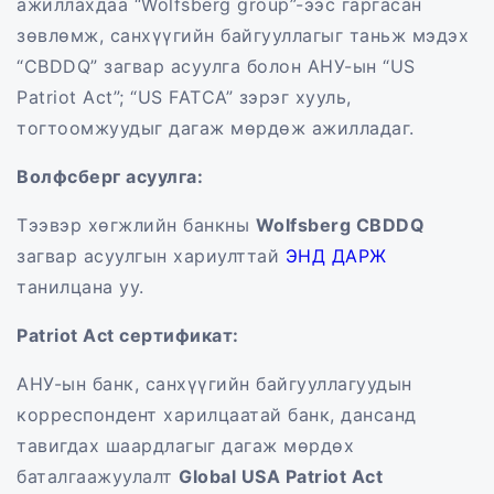
ажиллахдаа “Wolfsberg group”-ээс гаргасан
зөвлөмж, санхүүгийн байгууллагыг таньж мэдэх
“CBDDQ” загвар асуулга болон АНУ-ын “US
Patriot Act”; “US FATCA” зэрэг хууль,
тогтоомжуудыг дагаж мөрдөж ажилладаг.
Волфсберг асуулга
:
Тээвэр хөгжлийн банкны
Wolfsberg CBDDQ
загвар асуулгын хариулттай
ЭНД ДАРЖ
танилцана уу.
Patriot Act сертификат
:
АНУ-ын банк, санхүүгийн байгууллагуудын
корреспондент харилцаатай банк, дансанд
тавигдах шаардлагыг дагаж мөрдөх
баталгаажуулалт
Global USA Patriot Act