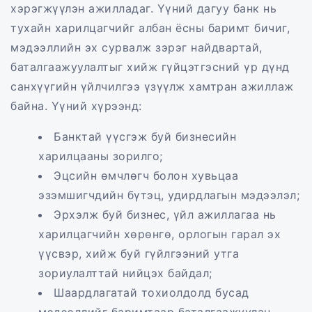
хэрэгжүүлэн ажилладаг. Үүний дагуу банк нь
тухайн харилцагчийг албан ёсны баримт бичиг,
мэдээллийн эх сурвалж зэрэг найдвартай,
баталгаажуулалтыг хийж гүйцэтгэсний үр дүнд
санхүүгийн үйлчилгээ үзүүлж хамтран ажиллаж
байна. Үүний хүрээнд:
Банктай үүсгэж буй бизнесийн
харилцааны зорилго;
Эцсийн өмчлөгч болон хувьцаа
эзэмшигчдийн бүтэц, удирдлагын мэдээлэл;
Эрхэлж буй бизнес, үйл ажиллагаа нь
харилцагчийн хөрөнгө, орлогын гарал эх
үүсвэр, хийж буй гүйлгээний утга
зориулалттай нийцэх байдал;
Шаардлагатай тохиолдолд бусад