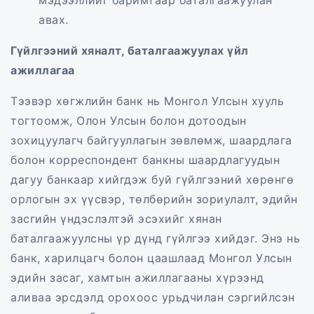
мэдээллийг баримтаар баталгаажуулан
авах.
Гүйлгээний хяналт, баталгаажуулах үйл
ажиллагаа
Тээвэр хөгжлийн банк нь Монгол Улсын хууль
тогтоомж, Олон Улсын болон дотоодын
зохицуулагч байгууллагын зөвлөмж, шаардлага
болон корреспондент банкны шаардлагуудын
дагуу банкаар хийгдэж буй гүйлгээний хөрөнгө
орлогын эх үүсвэр, төлбөрийн зориулалт, эдийн
засгийн үндэслэлтэй эсэхийг хянан
баталгаажуулсны үр дүнд гүйлгээ хийдэг. Энэ нь
банк, харилцагч болон цаашлаад Монгол Улсын
эдийн засаг, хамтын ажиллагааны хүрээнд
аливаа эрсдэлд орохоос урьдчилан сэргийлсэн