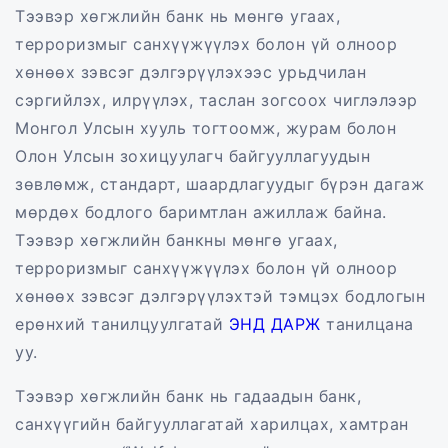
Тээвэр хөгжлийн банк нь мөнгө угаах,
терроризмыг санхүүжүүлэх болон үй олноор
хөнөөх зэвсэг дэлгэрүүлэхээс урьдчилан
сэргийлэх, илрүүлэх, таслан зогсоох чиглэлээр
Монгол Улсын хууль тогтоомж, журам болон
Олон Улсын зохицуулагч байгууллагуудын
зөвлөмж, стандарт, шаардлагуудыг бүрэн дагаж
мөрдөх бодлого баримтлан ажиллаж байна.
Тээвэр хөгжлийн банкны мөнгө угаах,
терроризмыг санхүүжүүлэх болон үй олноор
хөнөөх зэвсэг дэлгэрүүлэхтэй тэмцэх бодлогын
ерөнхий танилцуулгатай
ЭНД ДАРЖ
танилцана
уу.
Тээвэр хөгжлийн банк нь гадаадын банк,
санхүүгийн байгууллагатай харилцах, хамтран