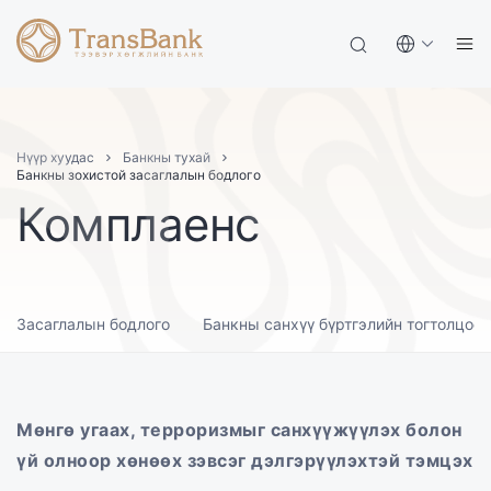
Нүүр хуудас
Банкны тухай
Банкны зохистой засаглалын бодлого
Комплаенс
Засаглалын бодлого
Банкны санхүү бүртгэлийн тогтолцоо
Мөнгө угаах, терроризмыг санхүүжүүлэх болон
үй олноор хөнөөх зэвсэг дэлгэрүүлэхтэй тэмцэх