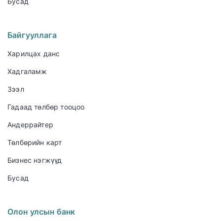
Бусад
Байгууллага
Харилцах данс
Хадгаламж
Зээл
Гадаад төлбөр тооцоо
Андеррайтер
Төлбөрийн карт
Бизнес нэгжүүд
Бусад
Олон улсын банк