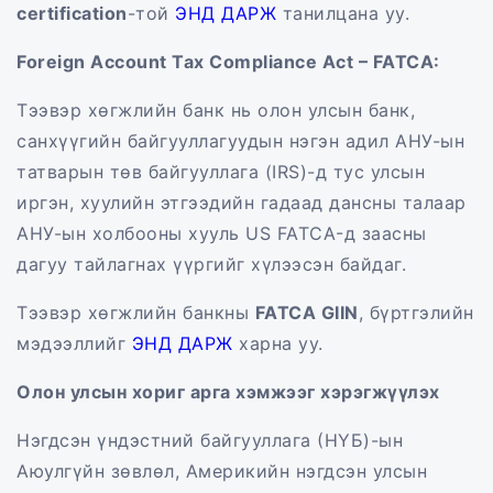
certification
-той
ЭНД ДАРЖ
танилцана уу.
Foreign Account Tax Compliance Act – FATCA
:
Тээвэр хөгжлийн банк нь олон улсын банк,
санхүүгийн байгууллагуудын нэгэн адил АНУ-ын
татварын төв байгууллага (IRS)-д тус улсын
иргэн, хуулийн этгээдийн гадаад дансны талаар
АНУ-ын холбооны хууль US FATCA-д заасны
дагуу тайлагнах үүргийг хүлээсэн байдаг.
Тээвэр хөгжлийн банкны
FATCA GIIN
, бүртгэлийн
мэдээллийг
ЭНД ДАРЖ
харна уу.
Олон улсын хориг арга хэмжээг хэрэгжүүлэх
Нэгдсэн үндэстний байгууллага (НҮБ)-ын
Аюулгүйн зөвлөл, Америкийн нэгдсэн улсын