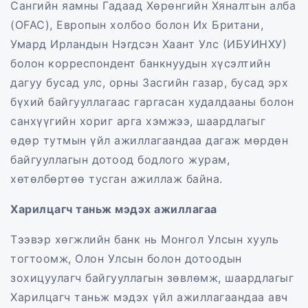
Сангийн яамны Гадаад Хөрөнгийн Хяналтын алба
(OFAC), Европын холбоо болон Их Британи,
Умард Ирландын Нэгдсэн Хаант Улс (ИБУИНХУ)
болон корреспондент банкнуудын хүсэлтийн
дагуу бусад улс, орны Засгийн газар, бусад эрх
бүхий байгууллагаас гаргасан худалдааны болон
санхүүгийн хориг арга хэмжээ, шаардлагыг
өдөр тутмын үйл ажиллагаандаа дагаж мөрдөн
байгууллагын дотоод бодлого журам,
хөтөлбөртөө тусган ажиллаж байна.
Харилцагч таньж мэдэх ажиллагаа
Тээвэр хөгжлийн банк нь Монгол Улсын хууль
тогтоомж, Олон Улсын болон дотоодын
зохицуулагч байгууллагын зөвлөмж, шаардлагыг
Харилцагч таньж мэдэх үйл ажиллагаандаа авч