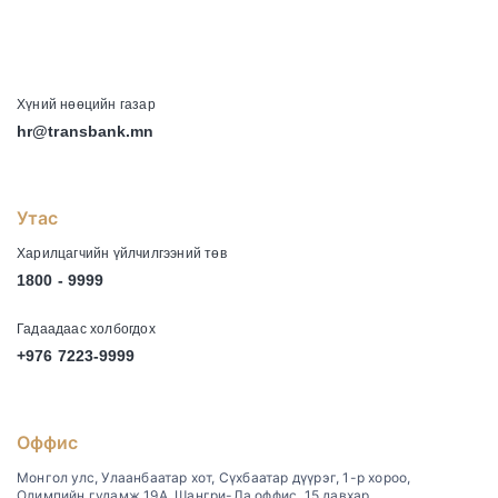
-
Хүний нөөцийн газар
hr@transbank.mn
Утас
Харилцагчийн үйлчилгээний төв
1800 - 9999
Гадаадаас холбогдох
+976 7223-9999
Оффис
Монгол улс, Улаанбаатар хот, Сүхбаатар дүүрэг, 1-р хороо,
Олимпийн гудамж 19А, Шангри-Ла оффис, 15 давхар