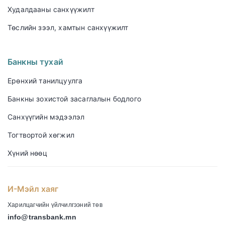
Худалдааны санхүүжилт
Төслийн зээл, хамтын санхүүжилт
Банкны тухай
Ерөнхий танилцуулга
Банкны зохистой засаглалын бодлого
Санхүүгийн мэдээлэл
Тогтвортой хөгжил
Хүний нөөц
И-Мэйл хаяг
Харилцагчийн үйлчилгээний төв
info@transbank.mn