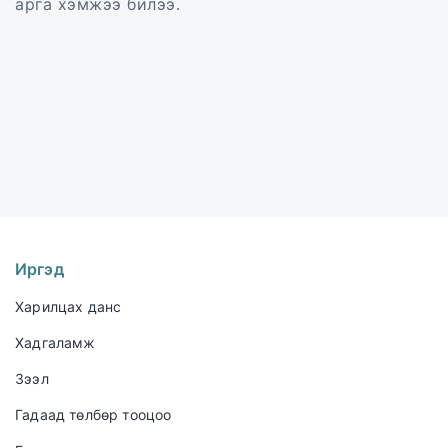
арга хэмжээ билээ.
Иргэд
Харилцах данс
Хадгаламж
Зээл
Гадаад төлбөр тооцоо