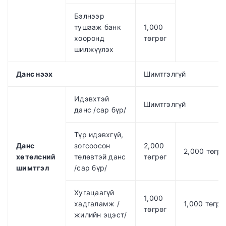
Бэлнээр
тушааж банк
1,000
хооронд
төгрөг
шилжүүлэх
Данс нээх
Шимтгэлгүй
Идэвхтэй
Шимтгэлгүй
данс /сар бүр/
Түр идэвхгүй,
Данс
зогсоосон
2,000
2,000 төгр
хөтөлсний
төлөвтэй данс
төгрөг
шимтгэл
/сар бүр/
Хугацаагүй
1,000
хадгаламж /
1,000 төгрө
төгрөг
жилийн эцэст/