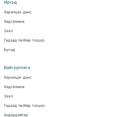
Иргэд
Харилцах данс
Хадгаламж
Зээл
Гадаад төлбөр тооцоо
Бусад
Байгууллага
Харилцах данс
Хадгаламж
Зээл
Гадаад төлбөр тооцоо
Андеррайтер