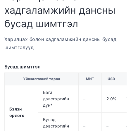
хадгаламжийн дансны
бусад шимтгэл
Харилцах болон хадгаламжийн дансны бусад
шимтгэлүүд
Бусад шимтгэл
Үйлчилгээний төрөл
MNT
USD
E
Бага
дэвсгэртийн
–
2.0%
2.
дүн*
Бэлэн
орлого
Бусад
дэвсгэртийн
–
–
–