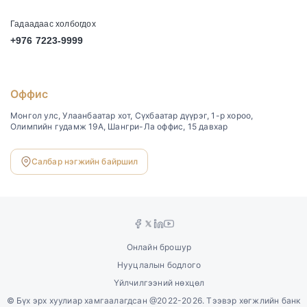
Гадаадаас холбогдох
+976 7223-9999
Оффис
Монгол улс, Улаанбаатар хот, Сүхбаатар дүүрэг, 1-р хороо,
Олимпийн гудамж 19А, Шангри-Ла оффис, 15 давхар
Салбар нэгжийн байршил
Онлайн брошур
Нууцлалын бодлого
Үйлчилгээний нөхцөл
©
Бүх эрх хуулиар хамгаалагдсан @2022-2026. Тээвэр хөгжлийн банк