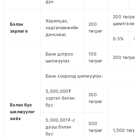
дүн
200 төгрөг
Харилцах,
шимтгэлийн
Бэлэн
200
хадгаламжийн
зарлага
төгрөг
данснаас
0.5%
0.
Банк дотроо
100
200 төгрөг
шилжүүлэх
төгрөг
Банк хооронд шилжүүлэх:
5,000,000₮
200
хүртэл бэлэн
төгрөг
Бэлэн бус
бус
шилжүүлэг
хийх
5,000,001₮-с
500
дээш бэлэн
төгрөг
1,500 төгрө
бус