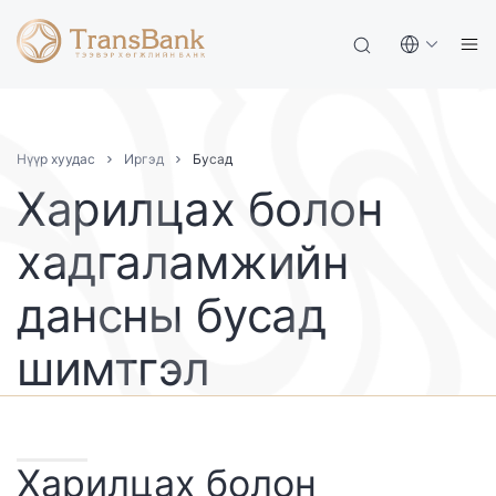
Нүүр хуудас
Иргэд
Бусад
Харилцах болон
хадгаламжийн
дансны бусад
шимтгэл
Харилцах болон