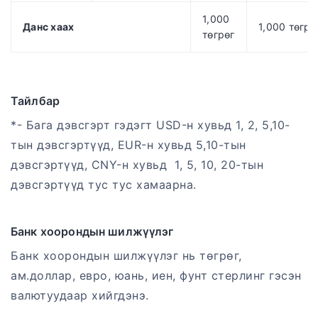
1,000
Данс хаах
1,000 төгрө
төгрөг
Тайлбар
*- Бага дэвсгэрт гэдэгт USD-н хувьд 1, 2, 5,10-
тын дэвсгэртүүд, EUR-н хувьд 5,10-тын
дэвсгэртүүд, CNY-н хувьд 1, 5, 10, 20-тын
дэвсгэртүүд тус тус хамаарна.
Банк хоорондын шилжүүлэг
Банк хоорондын шилжүүлэг нь төгрөг,
ам.доллар, евро, юань, иен, фунт стерлинг гэсэн
валютуудаар хийгдэнэ.