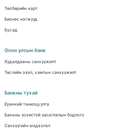
Төлбөрийн карт
Бизнес нэгжүүд
Бусад
Олон улсын банк
Худалдааны санхүүжилт
Төслийн зээл, хамтын санхүүжилт
Банкны тухай
Ерөнхий танилцуулга
Банкны зохистой засаглалын бодлого
Санхүүгийн мэдээлэл