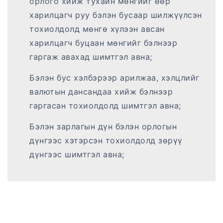
орлого хийж тухайн мөнгийг өөр
харилцагч руу бэлэн бусаар шилжүүлсэн
тохиолдолд мөнгө хүлээн авсан
харилцагч буцаан мөнгийг бэлнээр
гаргаж авахад шимтгэл авна;
Бэлэн бус хэлбэрээр арилжаа, хэлцлийг
валютын дансандаа хийж бэлнээр
гаргасан тохиолдолд шимтгэл авна;
Бэлэн зарлагын дүн бэлэн орлогын
дүнгээс хэтэрсэн тохиолдолд зөрүү
дүнгээс шимтгэл авна;