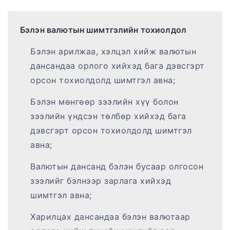
Бэлэн валютын шимтгэлийн тохиолдол
Бэлэн арилжаа, хэлцэл хийж валютын
дансандаа орлого хийхэд бага дэвсгэрт
орсон тохиолдолд шимтгэл авна;
Бэлэн мөнгөөр зээлийн хүү болон
зээлийн үндсэн төлбөр хийхэд бага
дэвсгэрт орсон тохиолдолд шимтгэл
авна;
Валютын дансанд бэлэн бусаар олгосон
зээлийг бэлнээр зарлага хийхэд
шимтгэл авна;
Харилцах дансандаа бэлэн валютаар