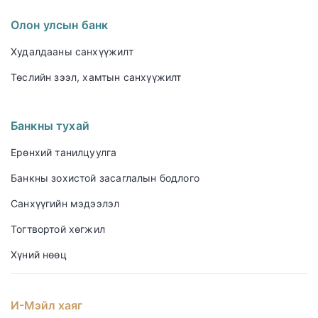
Олон улсын банк
Худалдааны санхүүжилт
Төслийн зээл, хамтын санхүүжилт
Банкны тухай
Ерөнхий танилцуулга
Банкны зохистой засаглалын бодлого
Санхүүгийн мэдээлэл
Тогтвортой хөгжил
Хүний нөөц
И-Мэйл хаяг