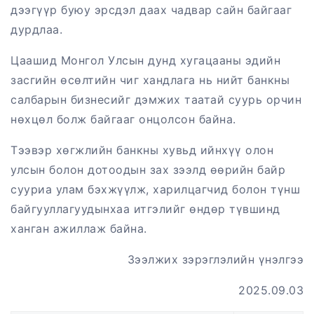
дээгүүр буюу эрсдэл даах чадвар сайн байгааг
дурдлаа.
Цаашид Монгол Улсын дунд хугацааны эдийн
засгийн өсөлтийн чиг хандлага нь нийт банкны
салбарын бизнесийг дэмжих таатай суурь орчин
нөхцөл болж байгааг онцолсон байна.
Тээвэр хөгжлийн банкны хувьд ийнхүү олон
улсын болон дотоодын зах зээлд өөрийн байр
сууриа улам бэхжүүлж, харилцагчид болон түнш
байгууллагуудынхаа итгэлийг өндөр түвшинд
ханган ажиллаж байна.
Зээлжих зэрэглэлийн үнэлгээ
2025.09.03