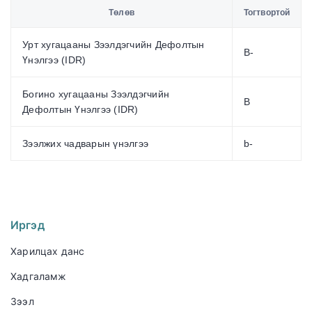
Төлөв
Тогтвортой
Урт хугацааны Зээлдэгчийн Дефолтын
В-
Үнэлгээ (IDR)
Богино хугацааны Зээлдэгчийн
B
Дефолтын Үнэлгээ (IDR)
Зээлжих чадварын үнэлгээ
b-
Иргэд
Харилцах данс
Хадгаламж
Зээл