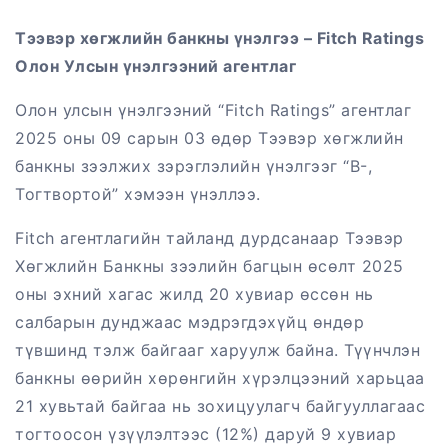
Тээвэр хөгжлийн банкны үнэлгээ – Fitch Ratings
Олон Улсын үнэлгээний агентлаг
Олон улсын үнэлгээний “Fitch Ratings” агентлаг
2025 оны 09 сарын 03 өдөр Тээвэр хөгжлийн
банкны зээлжих зэрэглэлийн үнэлгээг “B-,
Тогтвортой” хэмээн үнэллээ.
Fitch агентлагийн тайланд дурдсанаар Тээвэр
Хөгжлийн Банкны зээлийн багцын өсөлт 2025
оны эхний хагас жилд 20 хувиар өссөн нь
салбарын дунджаас мэдрэгдэхүйц өндөр
түвшинд тэлж байгааг харуулж байна. Түүнчлэн
банкны өөрийн хөрөнгийн хүрэлцээний харьцаа
21 хувьтай байгаа нь зохицуулагч байгууллагаас
тогтоосон үзүүлэлтээс (12%) даруй 9 хувиар