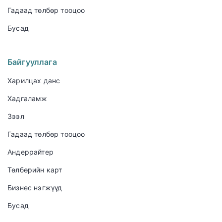
Гадаад төлбөр тооцоо
Бусад
Байгууллага
Харилцах данс
Хадгаламж
Зээл
Гадаад төлбөр тооцоо
Андеррайтер
Төлбөрийн карт
Бизнес нэгжүүд
Бусад