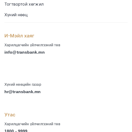
Тогтвортой хөгжил
Хүний нөөц
И-Мэйл хаяг
Харилцагчийн үйлчилгээний төв
info@transbank.mn
-
Хүний нөөцийн газар
hr@transbank.mn
Утас
Харилцагчийн үйлчилгээний төв
1800 - 9999