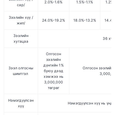
2.0%-1.6%
1.5%-1.1%
1.2%
сар/
Зээлийн хүү /
24.0%-19.2%
18.0%-13.2%
14.4%
жил/
Зээлийн
36 хүр
хугацаа
Олгосон
зээлийн
дүнгийн 1%
Зээл олгосны
Олгосон зээлийн
буюу дээд
шимтгэл
3,000,0
хэмжээ нь
3,000,000
төгрөг
Нэмэгдүүлсэн
Нэмэгдүүлсэн хүү нь үндс
хүү