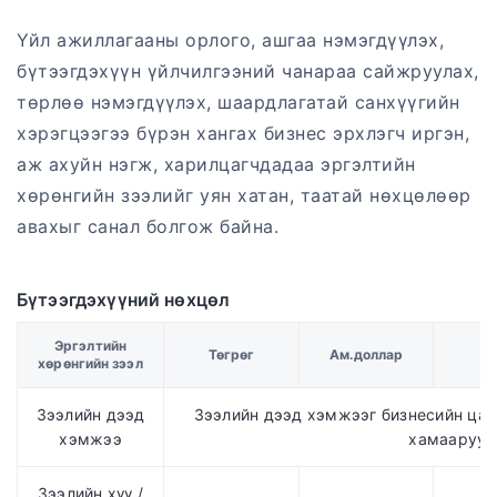
Үйл ажиллагааны орлого, ашгаа нэмэгдүүлэх,
бүтээгдэхүүн үйлчилгээний чанараа сайжруулах,
төрлөө нэмэгдүүлэх, шаардлагатай санхүүгийн
хэрэгцээгээ бүрэн хангах бизнес эрхлэгч иргэн,
аж ахуйн нэгж, харилцагчдадаа эргэлтийн
хөрөнгийн зээлийг уян хатан, таатай нөхцөлөөр
авахыг санал болгож байна.
Бүтээгдэхүүний нөхцөл
Эргэлтийн
Төгрөг
Ам.доллар
Е
хөрөнгийн зээл
Зээлийн дээд
Зээлийн дээд хэмжээг бизнесийн цар 
хэмжээ
хамааруула
Зээлийн хүү /