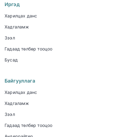
Иргэд
Харилцах данс
Хадгаламж
Зээл
Гадаад төлбөр тооцоо
Бусад
Байгууллага
Харилцах данс
Хадгаламж
Зээл
Гадаад төлбөр тооцоо
Андеррайтер