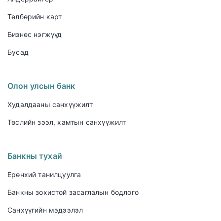
Төлбөрийн карт
Бизнес нэгжүүд
Бусад
Олон улсын банк
Худалдааны санхүүжилт
Төслийн зээл, хамтын санхүүжилт
Банкны тухай
Ерөнхий танилцуулга
Банкны зохистой засаглалын бодлого
Санхүүгийн мэдээлэл