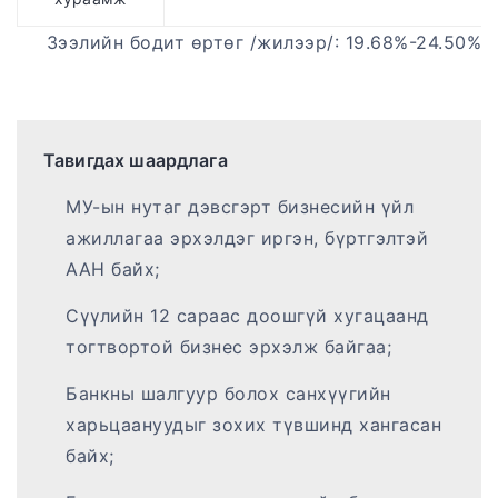
Зээлийн бодит өртөг /жилээр/: 19.68%-24.50%
Тавигдах шаардлага
МУ-ын нутаг дэвсгэрт бизнесийн үйл
ажиллагаа эрхэлдэг иргэн, бүртгэлтэй
ААН байх;
Сүүлийн 12 сараас доошгүй хугацаанд
тогтвортой бизнес эрхэлж байгаа;
Банкны шалгуур болох санхүүгийн
харьцаануудыг зохих түвшинд хангасан
байх;