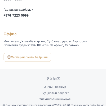
Гадаадаас холбогдох
+976 7223-9999
Оффис
Монгол улс, Улаанбаатар хот, Сүхбаатар дүүрэг, 1-р хороо,
Олимпийн гудамж 19А, Шангри-Ла оффис, 15 давхар
Салбар нэгжийн байршил
Онлайн брошур
Нууцлалын бодлого
Үйлчилгээний нөхцөл
©
Бүх эрх хуулиар хамгаалагдсан @2022-2026. Тээвэр хөгжлийн банк