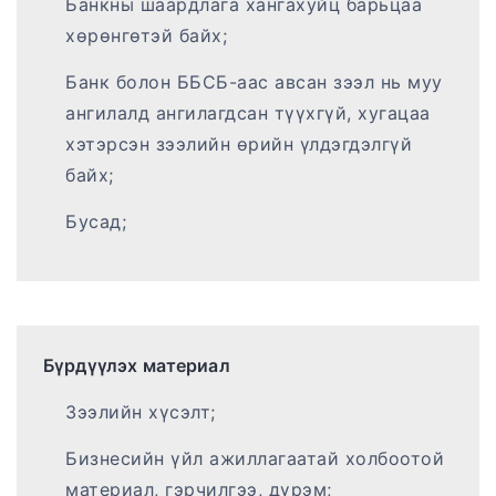
Банкны шаардлага хангахуйц барьцаа
хөрөнгөтэй байх;
Банк болон ББСБ-аас авсан зээл нь муу
ангилалд ангилагдсан түүхгүй, хугацаа
хэтэрсэн зээлийн өрийн үлдэгдэлгүй
байх;
Бусад;
Бүрдүүлэх материал
Зээлийн хүсэлт;
Бизнесийн үйл ажиллагаатай холбоотой
материал, гэрчилгээ, дүрэм;