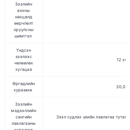
Зээлийн
анхны
нөхцөлд
өөрчлөлт
оруулсны
шимтгэл
Үндсэн
зээлээс
12 хүр
чөлөөлөх
хугацаа
Өргөдлийн
30,000
хураамж
Зээлийн
мэдээллийн
сангийн
Зээл судлах үеийн лавлагаа тутамд 
лавлагааны
хураамж