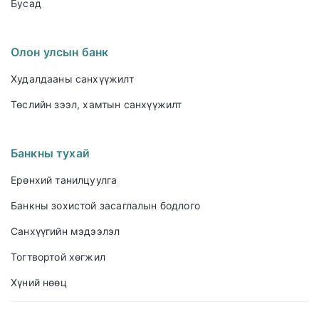
Бусад
Олон улсын банк
Худалдааны санхүүжилт
Төслийн зээл, хамтын санхүүжилт
Банкны тухай
Ерөнхий танилцуулга
Банкны зохистой засаглалын бодлого
Санхүүгийн мэдээлэл
Тогтвортой хөгжил
Хүний нөөц