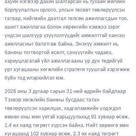
ахуйн нэгжээр дахин шалгарсан нь тухайн жилийн
борлуулалтын орлого, улсын төсөвт төвлөрүүлсэн
татвар, нийгмийн даатгал төлсөн ажиллагсдын тоо,
ашигт ажиллагаа болон хөрөнгийн хэмжээ зэрэг
үндсэн шалгуур үзүүлэлтүүдийг амжилттай ханган
ажилласныг бататгаж байна. Энэхүү амжилт нь
банкны тогтвортой өсөлт, санхүүгийн чадавх,
хариуцлагатай үйл ажиллагааны үр дүн төдийгүй
урт хугацааны хөгжлийн стратеги тууштай хэрэгжиж
буйн тод илэрхийлэл юм.
2026 оны 3 дугаар сарын 31-ний өдрийн байдлаар
Тээвэр хөгжлийн банкны бусдаас татан
төвлөрүүлсэн харилцах, хадгаламжийн үлдэгдэл
өмнөх оны мөн үетэй харьцуулахад 91 хувиар өсөж,
1.4 их наяд төгрөгт хүрсэн байна. Нийт хөрөнгө мөн
хугацаанд 102 хувиар өсөж, 2.3 их наяд төгрөгт