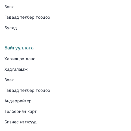
Зээл
Гадаад төлбөр тооцоо
Бусад
Байгууллага
Харилцах данс
Хадгаламж
Зээл
Гадаад төлбөр тооцоо
Андеррайтер
Төлбөрийн карт
Бизнес нэгжүүд