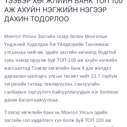
ТЭЭВЭР ХӨГЖЛИЙН БАНК ТОП 100
АЖ АХУЙН НЭГЖИЙН НЭГЭЭР
ДАХИН ТОДОРЛОО
Монгол Улсын Засгийн газар болон Монголын
Үндэсний Худалдаа Аж Үйлдвэрийн Танхимаас
улсынхаа нийгэм, эдийн засгийн хөгжилд бодитой
хувь нэмэр оруулж буй ТОП-100 аж ахуйн нэгжийн
жагсаалтад Тээвэр хөгжлийн банк 4 дэх жилдээ
дараалан шалгарч, улсын төсөвт нийт 21.7 тэрбум
төгрөгийн татвар төвлөрүүлэн, санхүүгийн
салбарын тэргүүлэгч байгууллагуудын нэг болохоо
дахин баталгаажууллаа.
Тээвэр хөгжлийн банк нь Монгол Улсын эдийн
засгийн гол хөдөлгөгч хүч болж буй ТОП 100 аж