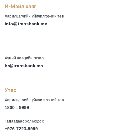
И-Мэйл хаяг
Харилцагчийн үйлчилгээний төв
info@transbank.mn
-
Хүний нөөцийн газар
hr@transbank.mn
Утас
Харилцагчийн үйлчилгээний төв
1800 - 9999
Гадаадаас холбогдох
+976 7223-9999