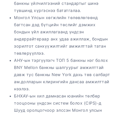
банкны үйлчилгээний стандартыг шинэ
түвшинд хүргэснээ бататгалаа.
Монгол Улсын хөгжлийн төлөвлөгөөнд
багтсан дэд бүтцийн төслийг дэмжих
бондын үйл ажиллагаанд үндсэн
андеррайтераар анх удаа ажиллаж, бондын
зорилтот санхүүжилтийг амжилттай татан
төвлөрүүллээ.
АНУ-ын тэргүүлэгч ТОП 5 банкны нэг болох
BNY Mellon банкны шалгуурыг амжилттай
давж тус банкны New York дахь төв салбарт
ам.долларын клирингийн дансаа амжилттай
нээлээ.
БНХАУ-ын хил дамнасан юанийн төлбөр
тооцооны үндсэн систем болох (CIPS)-д
Шууд оролцогчоор элссэн Монгол улсын