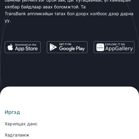
хялбар байдлаар авах боломжтой. Та
TransBank аппликэйшн татах бол доорх холбоос дээр дарна
уу.
Иргэд
Харилцах данс
Хадгаламж