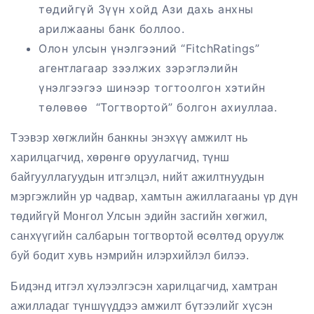
төдийгүй Зүүн хойд Ази дахь анхны
арилжааны банк боллоо.
Олон улсын үнэлгээний “FitchRatings”
агентлагаар зээлжих зэрэглэлийн
үнэлгээгээ шинээр тогтоолгон хэтийн
төлөвөө “Тогтвортой” болгон ахиуллаа.
Тээвэр хөгжлийн банкны энэхүү амжилт нь
харилцагчид, хөрөнгө оруулагчид, түнш
байгууллагуудын итгэлцэл, нийт ажилтнуудын
мэргэжлийн ур чадвар, хамтын ажиллагааны үр дүн
төдийгүй Монгол Улсын эдийн засгийн хөгжил,
санхүүгийн салбарын тогтвортой өсөлтөд оруулж
буй бодит хувь нэмрийн илэрхийлэл билээ.
Бидэнд итгэл хүлээлгэсэн харилцагчид, хамтран
ажилладаг түншүүддээ амжилт бүтээлийг хүсэн