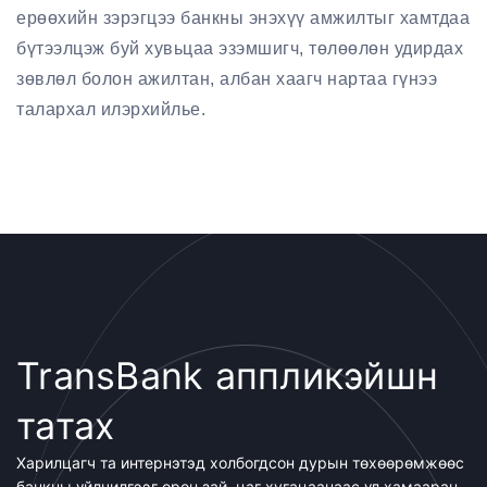
ерөөхийн зэрэгцээ банкны энэхүү амжилтыг хамтдаа
бүтээлцэж буй хувьцаа эзэмшигч, төлөөлөн удирдах
зөвлөл болон ажилтан, албан хаагч нартаа гүнээ
талархал илэрхийлье.
TransBank аппликэйшн
татах
Харилцагч та интернэтэд холбогдсон дурын төхөөрөмжөөс
банкны үйлчилгээг орон зай, цаг хугацаанаас үл хамааран