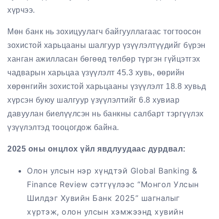
хүрчээ.
Мөн банк нь зохицуулагч байгууллагаас тогтоосон
зохистой харьцааны шалгуур үзүүлэлтүүдийг бүрэн
ханган ажилласан бөгөөд төлбөр түргэн гүйцэтгэх
чадварын харьцаа үзүүлэлт 45.3 хувь, өөрийн
хөрөнгийн зохистой харьцааны үзүүлэлт 18.8 хувьд
хүрсэн буюу шалгуур үзүүлэлтийг 6.8 хувиар
давуулан биелүүлсэн нь банкны салбарт тэргүүлэх
үзүүлэлтэд тооцогдож байна.
2025 оны онцлох үйл явдлуудаас дурдвал:
Олон улсын нэр хүндтэй Global Banking &
Finance Review сэтгүүлээс “Монгол Улсын
Шилдэг Хувийн Банк 2025” шагналыг
хүртэж, олон улсын хэмжээнд хувийн