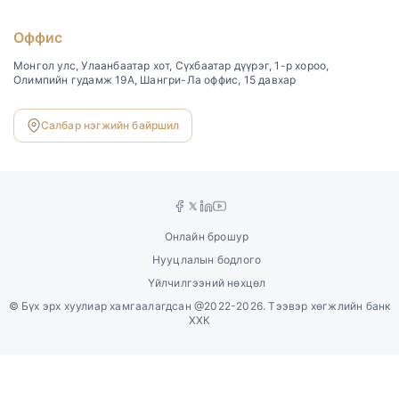
Оффис
Монгол улс, Улаанбаатар хот, Сүхбаатар дүүрэг, 1-р хороо,
Олимпийн гудамж 19А, Шангри-Ла оффис, 15 давхар
Салбар нэгжийн байршил
Онлайн брошур
Нууцлалын бодлого
Үйлчилгээний нөхцөл
©
Бүх эрх хуулиар хамгаалагдсан @2022-2026. Тээвэр хөгжлийн банк
ХХК