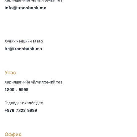
Харилцагчийн үйлчилгээний төв
info@transbank.mn
-
Хүний нөөцийн газар
hr@transbank.mn
Утас
Харилцагчийн үйлчилгээний төв
1800 - 9999
Гадаадаас холбогдох
+976 7223-9999
Оффис