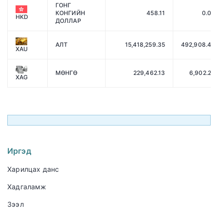
ГОНГ
КОНГИЙН
458.11
0.00
HKD
ДОЛЛАР
АЛТ
15,418,259.35
492,908.44
XAU
МӨНГӨ
229,462.13
6,902.23
XAG
Иргэд
Харилцах данс
Хадгаламж
Зээл