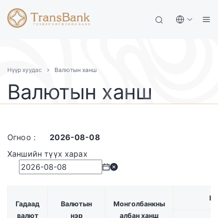
Нүүр хуудас
Валютын ханш
Валютын ханш
Огноо
:
2026-08-08
Ханшийн түүх харах
Бэ
Гадаад
Валютын
Монголбанкны
валют
нэр
албан ханш