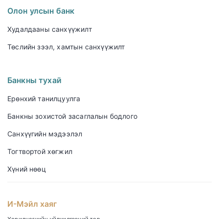
Олон улсын банк
Худалдааны санхүүжилт
Төслийн зээл, хамтын санхүүжилт
Банкны тухай
Ерөнхий танилцуулга
Банкны зохистой засаглалын бодлого
Санхүүгийн мэдээлэл
Тогтвортой хөгжил
Хүний нөөц
И-Мэйл хаяг