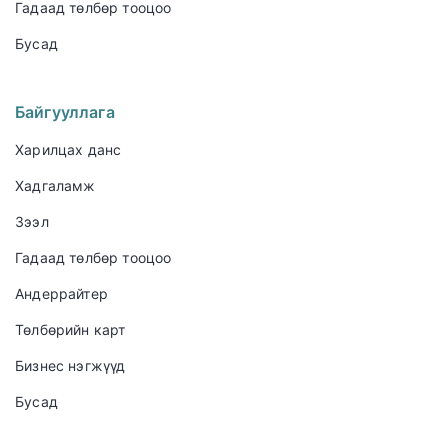
Гадаад төлбөр тооцоо
Бусад
Байгууллага
Харилцах данс
Хадгаламж
Зээл
Гадаад төлбөр тооцоо
Андеррайтер
Төлбөрийн карт
Бизнес нэгжүүд
Бусад