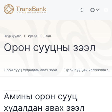
Нүүр хуудас
Иргэд
Зээл
Орон сууцны зээл
Орон сууц худалдан авах зээл
Орон сууцны ипотекийн зэ
Амины орон сууц
худалдан авах зээл