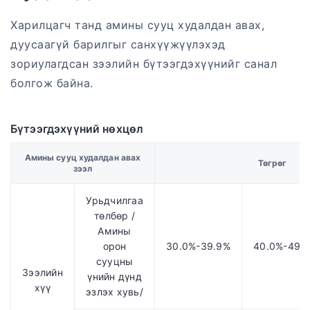
Харилцагч танд амины сууц худалдан авах,
дуусаагүй барилгыг санхүүжүүлэхэд
зориулагдсан зээлийн бүтээгдэхүүнийг санал
болгож байна.
Бүтээгдэхүүний нөхцөл
Амины сууц худалдан авах
Төгрөг
зээл
Урьдчилгаа
төлбөр /
Амины
орон
30.0%-39.9%
40.0%-49.
сууцны
Зээлийн
үнийн дүнд
хүү
эзлэх хувь/