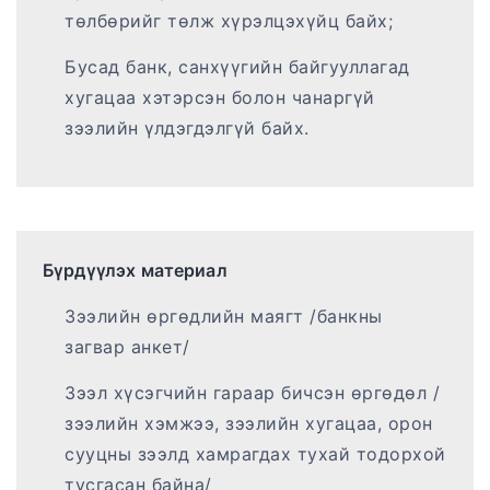
төлбөрийг төлж хүрэлцэхүйц байх;
Бусад банк, санхүүгийн байгууллагад
хугацаа хэтэрсэн болон чанаргүй
зээлийн үлдэгдэлгүй байх.
Бүрдүүлэх материал
Зээлийн өргөдлийн маягт /банкны
загвар анкет/
Зээл хүсэгчийн гараар бичсэн өргөдөл /
зээлийн хэмжээ, зээлийн хугацаа, орон
сууцны зээлд хамрагдах тухай тодорхой
тусгасан байна/