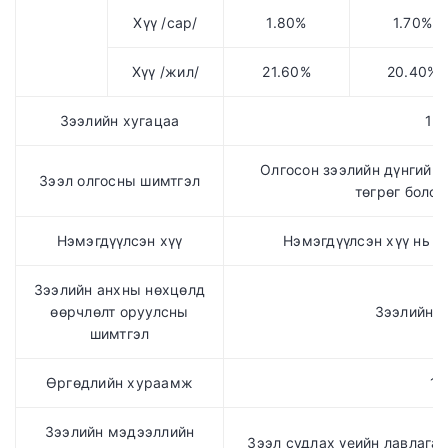
Хүү /сар/
1.80%
1.70%
Хүү /жил/
21.60%
20.40%
Зээлийн хугацаа
18
Олгосон зээлийн дүнгийн 
Зээл олгосны шимтгэл
төгрөг болон
Нэмэгдүүлсэн хүү
Нэмэгдүүлсэн хүү нь ү
Зээлийн анхны нөхцөлд
өөрчлөлт оруулсны
Зээлийн ү
шимтгэл
Өргөдлийн хураамж
10
Зээлийн мэдээллийн
Зээл судлах үеийн лавлагаа