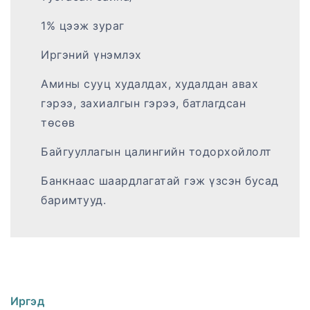
1% цээж зураг
Иргэний үнэмлэх
Амины сууц худалдах, худалдан авах
гэрээ, захиалгын гэрээ, батлагдсан
төсөв
Байгууллагын цалингийн тодорхойлолт
Банкнаас шаардлагатай гэж үзсэн бусад
баримтууд.
Иргэд