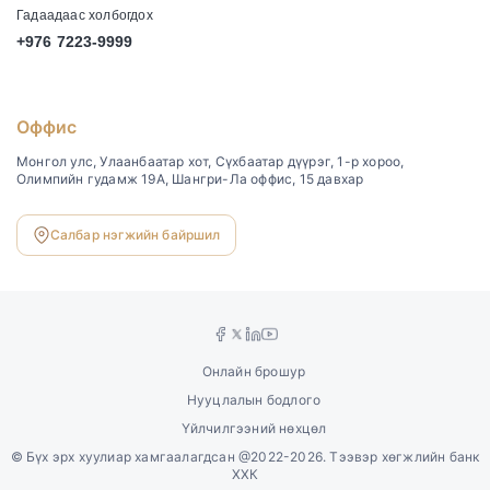
Гадаадаас холбогдох
+976 7223-9999
Оффис
Монгол улс, Улаанбаатар хот, Сүхбаатар дүүрэг, 1-р хороо,
Олимпийн гудамж 19А, Шангри-Ла оффис, 15 давхар
Салбар нэгжийн байршил
Онлайн брошур
Нууцлалын бодлого
Үйлчилгээний нөхцөл
©
Бүх эрх хуулиар хамгаалагдсан @2022-2026. Тээвэр хөгжлийн банк
ХХК