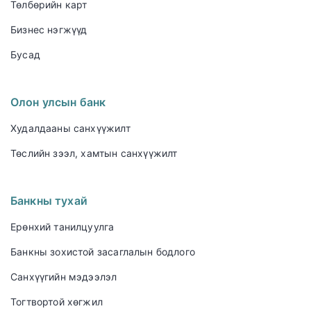
Төлбөрийн карт
Бизнес нэгжүүд
Бусад
Олон улсын банк
Худалдааны санхүүжилт
Төслийн зээл, хамтын санхүүжилт
Банкны тухай
Ерөнхий танилцуулга
Банкны зохистой засаглалын бодлого
Санхүүгийн мэдээлэл
Тогтвортой хөгжил