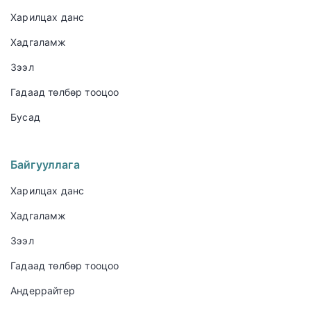
Харилцах данс
Хадгаламж
Зээл
Гадаад төлбөр тооцоо
Бусад
Байгууллага
Харилцах данс
Хадгаламж
Зээл
Гадаад төлбөр тооцоо
Андеррайтер