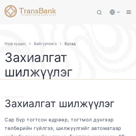
Нүүр хуудас
Байгууллага
Бусад
Захиалгат
шилжүүлэг
Захиалгат шилжүүлэг
Сар бүр тогтсон өдрөөр, тогтмол дүнгээр
төлбөрийн гүйлгээ, шилжүүлгийг автоматаар