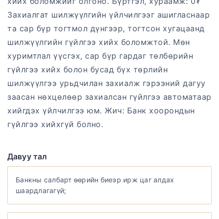
хийх боломжийг олгоно. Бүртгэл, хураамж: 0₮
Захиалгат шилжүүлгийн үйлчилгээг ашигласнаар
та сар бүр тогтмол дүнгээр, тогтсон хугацаанд
шилжүүлгийн гүйлгээ хийх боломжтой. Мөн
хуримтлал үүсгэх, сар бүр гардаг төлбөрийн
гүйлгээ хийх болон бусад бүх төрлийн
шилжүүлгээ урьдчилан захиалж гэрээний дагуу
заасан нөхцөлөөр захиалсан гүйлгээ автоматаар
хийгдэх үйлчилгээ юм. Жич: Банк хоорондын
гүйлгээ хийхгүй болно.
Давуу тал
Банкны салбарт өөрийн биеэр ирж цаг алдах
шаардлагагүй;