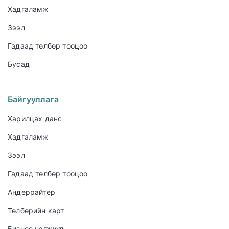
Хадгаламж
Зээл
Гадаад төлбөр тооцоо
Бусад
Байгууллага
Харилцах данс
Хадгаламж
Зээл
Гадаад төлбөр тооцоо
Андеррайтер
Төлбөрийн карт
Бизнес нэгжүүд