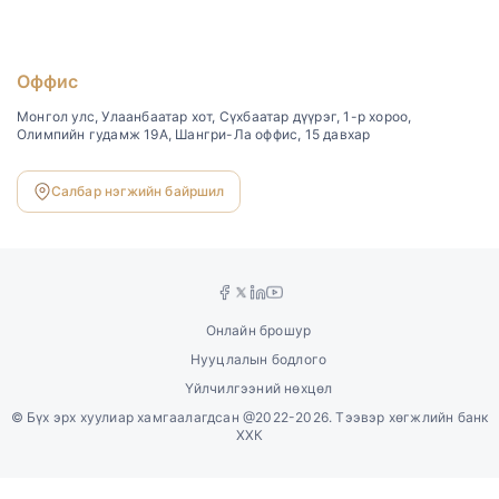
Оффис
Монгол улс, Улаанбаатар хот, Сүхбаатар дүүрэг, 1-р хороо,
Олимпийн гудамж 19А, Шангри-Ла оффис, 15 давхар
Салбар нэгжийн байршил
Онлайн брошур
Нууцлалын бодлого
Үйлчилгээний нөхцөл
©
Бүх эрх хуулиар хамгаалагдсан @2022-2026. Тээвэр хөгжлийн банк
ХХК