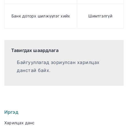
Банк доторх шилжүүлэг хийх
Шимтгэлгүй
Тавигдах шаардлага
Байгууллагад зориулсан харилцах
данстай байх.
Иргэд
Харилцах данс