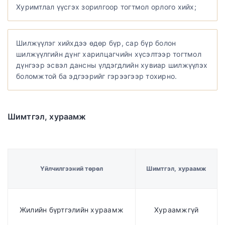
Хуримтлал үүсгэх зорилгоор тогтмол орлого хийх;
Шилжүүлэг хийхдээ өдөр бүр, сар бүр болон
шилжүүлгийн дүнг харилцагчийн хүсэлтээр тогтмол
дүнгээр эсвэл дансны үлдэгдлийн хувиар шилжүүлэх
боломжтой ба эдгээрийг гэрээгээр тохирно.
Шимтгэл, хураамж
Үйлчилгээний төрөл
Шимтгэл, хураамж
Жилийн бүртгэлийн хураамж
Хураамжгүй