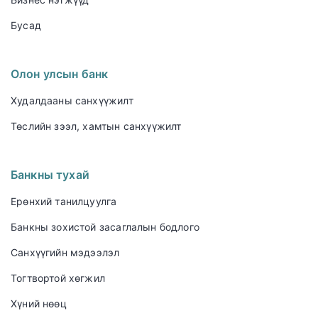
Бусад
Олон улсын банк
Худалдааны санхүүжилт
Төслийн зээл, хамтын санхүүжилт
Банкны тухай
Ерөнхий танилцуулга
Банкны зохистой засаглалын бодлого
Санхүүгийн мэдээлэл
Тогтвортой хөгжил
Хүний нөөц