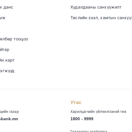
х данс
Худалдааны санхүүжилт
амж
Төслийн зээл, хамтын санхү
төлбөр тооцоо
йтер
йн карт
нэгжүүд
Утас
цийн газар
Харилцагчийн үйлчилгээний төв
sbank.mn
1800 - 9999
Гадаадаас холбогдох