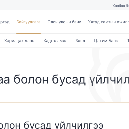
Холбоо б
ргэд
Байгууллага
Олон улсын банк
Хятад хамтын ажил
Харилцах данс
Хадгаламж
Зээл
Цахим Банк
а болон бусад үйлчи
олон бусад үйлчилгээ