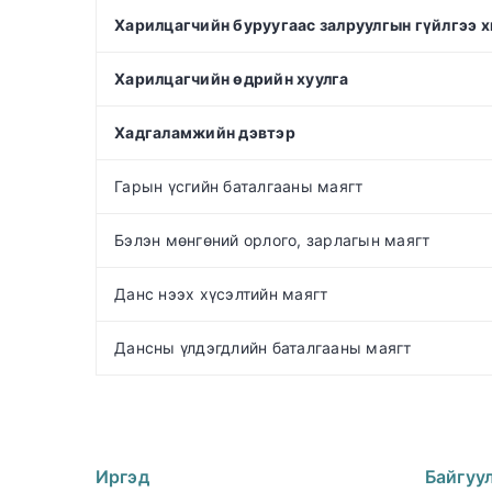
Харилцагчийн буруугаас залруулгын гүйлгээ 
Харилцагчийн өдрийн хуулга
Хадгаламжийн дэвтэр
Гарын үсгийн баталгааны маягт
Бэлэн мөнгөний орлого, зарлагын маягт
Данс нээх хүсэлтийн маягт
Дансны үлдэгдлийн баталгааны маягт
Иргэд
Байгуу