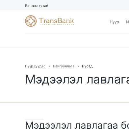
Банкны тухай
Нүүр
И
Нүүр хуудас
Байгууллага
Бусад
Мэдээлэл лавлага
Мэдээлэл лавлагаа б