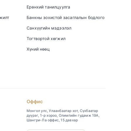
Ерөнхий танилцуулга
үжилт
Банкны зохистой засаглалын бодлого
Санхүүгийн мэдээлэл
Тогтвортой хөгжил
Хүний нөөц
Оффис
Монгол улс, Улаанбаатар хот, Сүхбаатар
дүүрэг, 1-р хороо, Олимпийн гудамж 19А,
Шангри-Ла оффис, 15 давхар