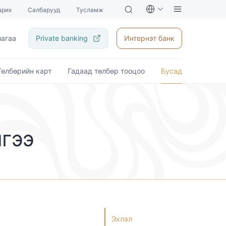
арих
Салбарууд
Тусламж
лагаа
Private banking
Интернэт банк
Төлбөрийн карт
Гадаад төлбөр тооцоо
Бусад
лгээ
Эхлэл