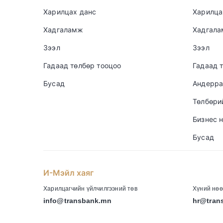
Харилцах данс
Харилца
Хадгаламж
Хадгал
Зээл
Зээл
Гадаад төлбөр тооцоо
Гадаад 
Бусад
Андерра
Төлбөри
Бизнес 
Бусад
И-Мэйл хаяг
-
Харилцагчийн үйлчилгээний төв
Хүний нөө
info@transbank.mn
hr@tran