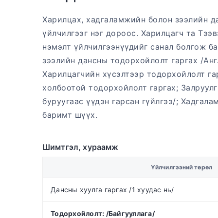
Харилцах, хадгаламжийн болон зээлийн да
үйлчилгээг нэг дороос. Харилцагч та Тээ
нэмэлт үйлчилгээнүүдийг санал болгож ба
зээлийн дансны тодорхойлолт гаргах /Англ
Харилцагчийн хүсэлтээр тодорхойлолт гар
холбоотой тодорхойлолт гаргах; Залруулг
буруугаас үүдэн гарсан гүйлгээ/; Хадгала
баримт шүүх.
Шимтгэл, хураамж
Үйлчилгээний төрөл
Дансны хуулга гаргах /1 хуудас нь/
Тодорхойлолт: /Байгууллага/