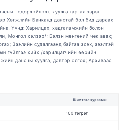
нсны тодорхойлолт, хуулга гаргах зэрэг
вэр Хөгжлийн Банканд данстай бол бид дараах
йна. Үүнд: Харилцах, хадгаламжийн болон
и, Монгол хэлээр/; Бэлэн мөнгөний чек авах;
гах; Зээлийн судалгаанд байгаа эсэх, зээлтэй
ын гүйлгээ хийх /харилцагчийн өөрийн
мжийн дансны хуулга, дэвтэр олгох; Архиваас
Шимтгэл хураамж
100 төгрөг