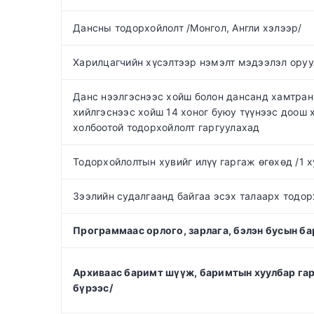
Дансны тодорхойлолт /Монгол, Англи хэлээр/
Харилцагчийн хүсэлтээр нэмэлт мэдээлэл оруу
Данс нээлгэснээс хойш болон дансанд хамтран
хийлгэснээс хойш 14 хоног буюу түүнээс доош 
холбоотой тодорхойлолт гаргуулахад
Тодорхойлолтын хувийг илүү гаргаж өгөхөд /1 х
Зээлийн судалгаанд байгаа эсэх талаарх тодор
Программаас орлого, зарлага, бэлэн бусын б
Архиваас баримт шүүж, баримтын хуулбар гар
бүрээс/