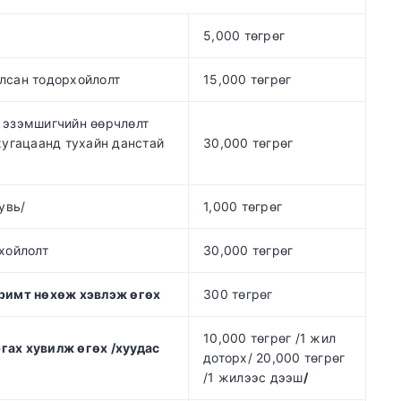
5,000 төгрөг
лсан тодорхойлолт
15,000 төгрөг
 эзэмшигчийн өөрчлөлт
хугацаанд тухайн данстай
30,000 төгрөг
увь/
1,000 төгрөг
хойлолт
30,000 төгрөг
аримт нөхөж хэвлэж өгөх
300 төгрөг
10,000 төгрөг /1 жил
гах хувилж өгөх /хуудас
доторх/ 20,000 төгрөг
/1 жилээс дээш
/