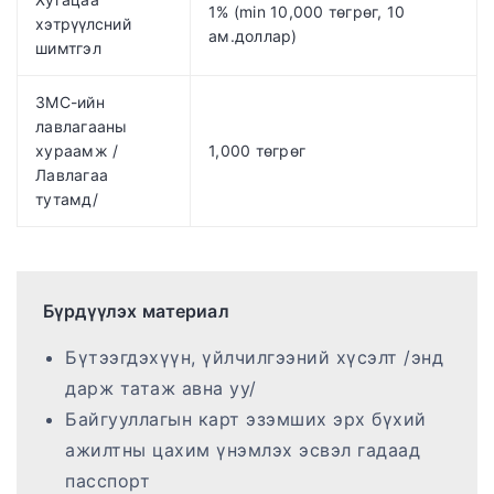
1% (min 10,000 төгрөг, 10
хэтрүүлсний
ам.доллар)
шимтгэл
ЗМС-ийн
лавлагааны
хураамж /
1,000 төгрөг
Лавлагаа
тутамд/
Бүрдүүлэх материал
Бүтээгдэхүүн, үйлчилгээний хүсэлт /энд
дарж татаж авна уу/
Байгууллагын карт эзэмших эрх бүхий
ажилтны цахим үнэмлэх эсвэл гадаад
пасспорт