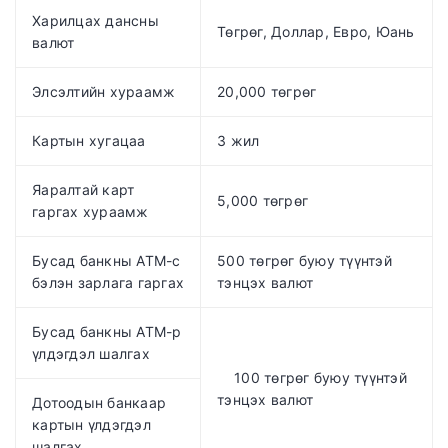
Харилцах дансны
Төгрөг, Доллар, Eвро, Юань
валют
Элсэлтийн хураамж
20,000 төгрөг
Картын хугацаа
3 жил
Яаралтай карт
5,000 төгрөг
гаргах хураамж
Бусад банкны АТМ-с
500 төгрөг буюу түүнтэй
бэлэн зарлага гаргах
тэнцэх валют
Бусад банкны АТМ-р
үлдэгдэл шалгах
100 төгрөг буюу түүнтэй
тэнцэх валют
Дотоодын банкаар
картын үлдэгдэл
шалгах