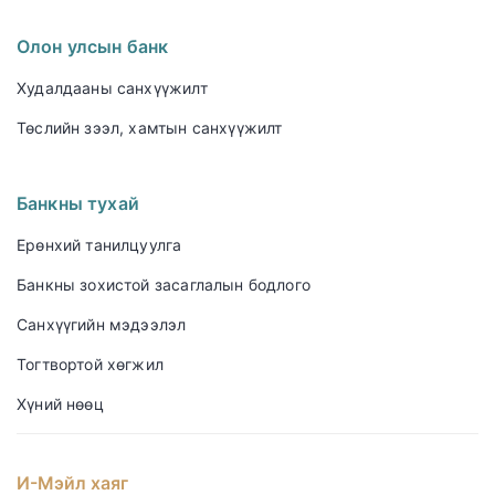
Олон улсын банк
Худалдааны санхүүжилт
Төслийн зээл, хамтын санхүүжилт
Банкны тухай
Ерөнхий танилцуулга
Банкны зохистой засаглалын бодлого
Санхүүгийн мэдээлэл
Тогтвортой хөгжил
Хүний нөөц
И-Мэйл хаяг