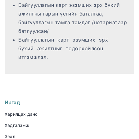
Байгууллагын карт эзэмших эрх бүхий
ажилтны гарын үсгийн баталгаа,
байгууллагын тамга тэмдэг /нотариатаар
батлуулсан/
Байгууллагын карт эзэмших эрх
бүхий ажилтныг тодорхойлсон
итгэмжлэл.
Иргэд
Харилцах данс
Хадгаламж
Зээл