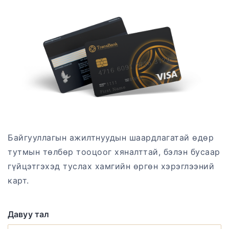
Байгууллагын ажилтнуудын шаардлагатай өдөр
тутмын төлбөр тооцоог хяналттай, бэлэн бусаар
гүйцэтгэхэд туслах хамгийн өргөн хэрэглээний
карт.
Давуу тал