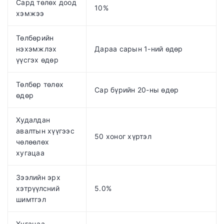
Сард төлөх доод
10%
хэмжээ
Төлбөрийн
нэхэмжлэх
Дараа сарын 1-ний өдөр
үүсгэх өдөр
Төлбөр төлөх
Сар бүрийн 20-ны өдөр
өдөр
Худалдан
авалтын хүүгээс
50 хоног хүртэл
чөлөөлөх
хугацаа
Зээлийн эрх
хэтрүүлсний
5.0%
шимтгэл
Хугацаа