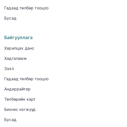
Гадаад төлбөр тооцоо
Бусад
Байгууллага
Харилцах данс
Хадгаламж
Зээл
Гадаад төлбөр тооцоо
Андеррайтер
Төлбөрийн карт
Бизнес нэгжүүд
Бусад