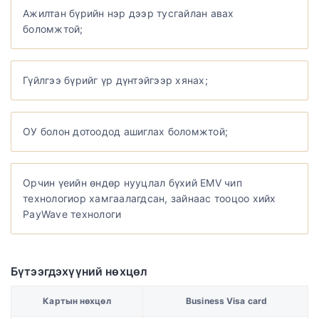
Ажилтан бүрийн нэр дээр тусгайлан авах
боломжтой;
Гүйлгээ бүрийг үр дүнтэйгээр хянах;
ОУ болон дотоодод ашиглах боломжтой;
Орчин үеийн өндөр нууцлал бүхий EMV чип
технологиор хамгаалагдсан, з
айнаас тооцоо хийх
PayWave технологи
Бүтээгдэхүүний нөхцөл
Картын нөхцөл
Business Visa card