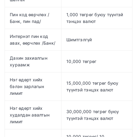
Пин код өөрчлөх /
1,000 төгрөг буюу түүнтэй
Банк, пин пад/
тэнцэх валют
Интернэт пин код
Шимтгэлгүй
авах, өөрчлөх /Банк/
Дахин захиалгын
10,000 төгрөг
хураамж
Нэг өдөрт хийх
15,000,000 төгрөг буюу
бэлэн зарлагын
түүнтэй тэнцэх валют
лимит
Нэг өдөрт хийх
30,000,000 төгрөг буюу
худалдан авалтын
түүнтэй тэнцэх валют
лимит
10,000 төгрөг/ 10