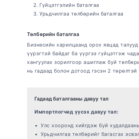
Гүйцэтгэлийн баталгаа
Урьдчилгаа төлбөрийн баталгаа
Төлбөрийн баталгаа
Бизнесийн харилцаанд орох явцад талууд
үүрэгтэй байдаг ба үүргээ гүйцэтгэж чад
хангуулах зорилгоор ашиглаж буй төлбөри
нь гадаад болон дотоод гэсэн 2 төрөлтэй 
Гадаад баталгааны давуу тал
Импортлогчид үүсэх давуу тал:
Улс хооронд хийгдэж буй худалдаан
Урьдчилгаа төлбөрийг багасгах эсвэ