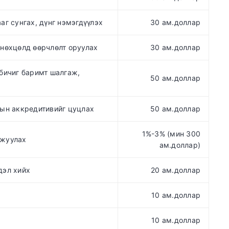
аг сунгах, дүнг нэмэгдүүлэх
30 ам.доллар
 нөхцөлд өөрчлөлт оруулах
30 ам.доллар
 бичиг баримт шалгаж,
50 ам.доллар
тын аккредитивийг цуцлах
50 ам.доллар
1%-3% (мин 300
ажуулах
ам.доллар)
дэл хийх
20 ам.доллар
10 ам.доллар
10 ам.доллар