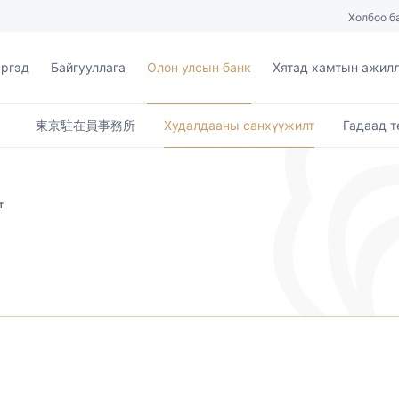
Холбоо б
ргэд
Байгууллага
Олон улсын банк
Хятад хамтын ажил
東京駐在員事務所
Худалдааны санхүүжилт
Гадаад т
т