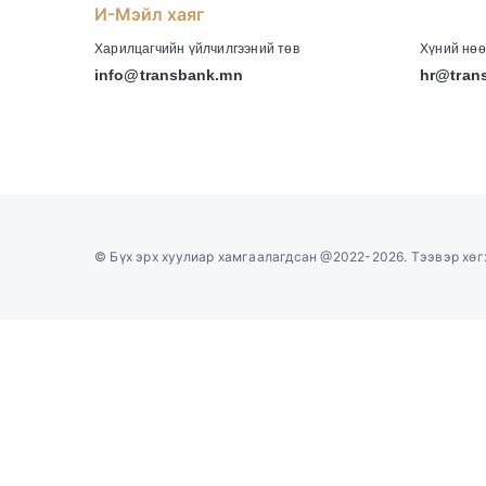
И-Мэйл хаяг
-
Харилцагчийн үйлчилгээний төв
Хүний нөө
info@transbank.mn
hr@tran
©
Бүх эрх хуулиар хамгаалагдсан @2022-2026. Тээвэр хө