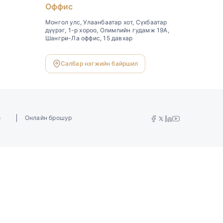
Оффис
Монгол улс, Улаанбаатар хот, Сүхбаатар
дүүрэг, 1-р хороо, Олимпийн гудамж 19А,
Шангри-Ла оффис, 15 давхар
Салбар нэгжийн байршил
о
Онлайн брошур