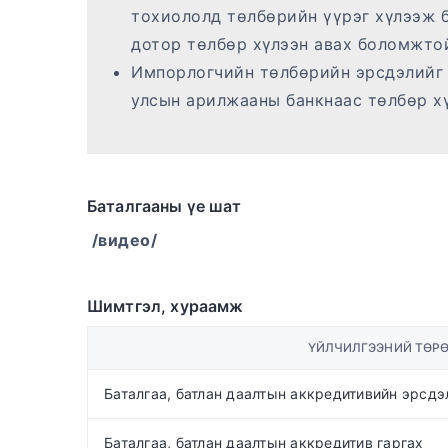
тохиололд төлбөрийн үүрэг хүлээж 
дотор төлбөр хүлээн авах боломжт
Импорлогчийн төлбөрийн эрсдэлийг 
улсын арилжааны банкнаас төлбөр х
Баталгааны үе шат
/видео/
Шимтгэл, хураамж
ҮЙЛЧИЛГЭЭНИЙ ТӨР
Баталгаа, батлан даалтын аккредитивийн эрсдэ
Баталгаа, батлан даалтын аккредитив гаргах