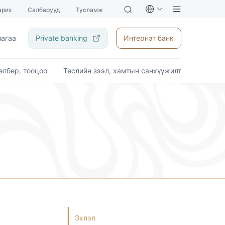
арих
Салбарууд
Тусламж
лагаа
Private banking
Интернэт банк
өлбөр, тооцоо
Төслийн зээл, хамтын санхүүжилт
Эхлэл