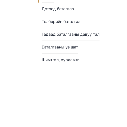
Дотоод баталгаа
Төлбөрийн баталгаа
Гадаад баталгааны давуу тал
Баталгааны үе шат
Шимтгэл, хураамж