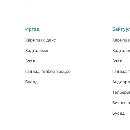
Иргэд
Байгуу
Харилцах данс
Харилца
Хадгаламж
Хадгал
Зээл
Зээл
Гадаад төлбөр тооцоо
Гадаад 
Бусад
Андерра
Төлбөри
Бизнес 
Бусад