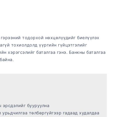
 гэрээний тодорхой нөхцөлүүдийг биелүүлэх
аагүй тохиолдолд үүргийн гүйцэтгэлийг
йн хэрэгсэлийг баталгаа гэнэ. Банкны баталгаа
байна.
ы эрсдэлийг бууруулна
л урьдчилгаа төлбөргүйгээр гадаад худалдаа