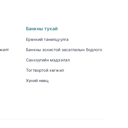
Банкны тухай
Ерөнхий танилцуулга
үжилт
Банкны зохистой засаглалын бодлого
Санхүүгийн мэдээлэл
Тогтвортой хөгжил
Хүний нөөц