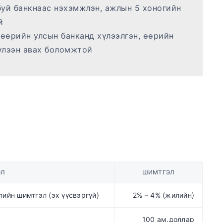
буй банкнаас нэхэмжлэн, ажлын 5 хоногийн
ой
өөрийн улсын банканд хүлээлгэн, өөрийн
үлээн авах боломжтой
ӨЛ
ШИМТГЭЛ
лийн шимтгэл (эх үүсвэргүй)
2% – 4% (жилийн)
100 ам.доллар