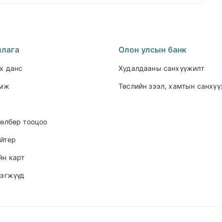
ллага
Олон улсын банк
х данс
Худалдааны санхүүжилт
амж
Төслийн зээл, хамтын санхү
төлбөр тооцоо
йтер
йн карт
нэгжүүд