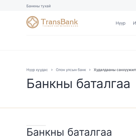
Банкны тухай
Нүүр
И
Нүүр хуудас
Олон улсын банк
Худалдааны санхүүжил
Банкны баталгаа
Банкны баталгаа