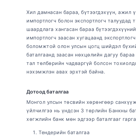
Хил дамнасан бараа, бүтээгдэхүүн, ажил 
импортлогч болон экспортлогч талуудад т
шаардлага хангасан бараа бүтээгдэхүүний
импортлогч заасан хугацаанд экспортлогчи
боломжтой олон улсын цогц шийдэл бүхий
баталгаанд заасан нөхцөлийн дагуу бараа
тал төлбөрийн чадваргүй болсон тохиолдо
нэхэмжлэн авах эрхтэй байна.
Дотоод баталгаа
Монгол улсын төсвийн хөрөнгөөр санхүүж
үйлчилгээ нь үндсэн 3 төрлийн Банкны ба
хөгжлийн банк мөн эдгээр баталгааг гарга
Тендерийн баталгаа