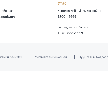
Утас
цийн газар
Харилцагчийн үйлчилгээний төв
sbank.mn
1800 - 9999
Гадаадаас холбогдох
+976 7223-9999
гжлийн банк ХХК
Үйлчилгээний нөхцөл
Нууцлалын бодлог