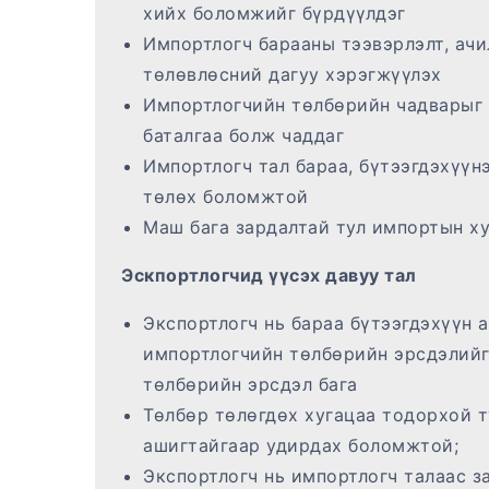
хийх боломжийг бүрдүүлдэг
Импортлогч барааны тээвэрлэлт, ачи
төлөвлөсний дагуу хэрэгжүүлэх
Импортлогчийн төлбөрийн чадварыг 
баталгаа болж чаддаг
Импортлогч тал бараа, бүтээгдэхүүн
төлөх боломжтой
Маш бага зардалтай тул импортын х
Эскпортлогчид үүсэх давуу тал
Экспортлогч нь бараа бүтээгдэхүүн 
импортлогчийн төлбөрийн эрсдэлийг
төлбөрийн эрсдэл бага
Төлбөр төлөгдөх хугацаа тодорхой т
ашигтайгаар удирдах боломжтой;
Экспортлогч нь импортлогч талаас з