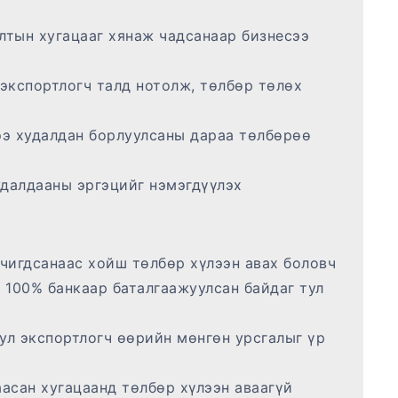
лтын хугацааг хянаж чадсанаар бизнесээ
экспортлогч талд нотолж, төлбөр төлөх
ээ худалдан борлуулсаны дараа төлбөрөө
удалдааны эргэцийг нэмэгдүүлэх
ачигдсанаас хойш төлбөр хүлээн авах боловч
 100% банкаар баталгаажуулсан байдаг тул
ул экспортлогч өөрийн мөнгөн урсгалыг үр
аасан хугацаанд төлбөр хүлээн аваагүй