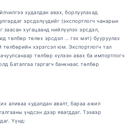
үйлчилгээ худалдан авах, борлуулахад
улгардаг эрсдэлүүдийг (экспортлогч чанарын
г заасан хугацаанд нийлүүлэх эрсдэл,
д төлбөр төлөх эрсдэл ... гэх мэт) бууруулах
 төлбөрийн хэрэгсэл юм. Экспортлогч тал
 ачуулсанаар төлбөр хүлээн авах ба импортлогч
лд Баталгаа гаргагч банкнаас төлбөр
их аливаа худалдан авалт, бараа ажил
талгааны үндсэн дээр явагддаг. Тээвэр
даг. Үүнд: