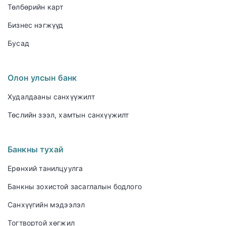
Төлбөрийн карт
Бизнес нэгжүүд
Бусад
Олон улсын банк
Худалдааны санхүүжилт
Төслийн зээл, хамтын санхүүжилт
Банкны тухай
Ерөнхий танилцуулга
Банкны зохистой засаглалын бодлого
Санхүүгийн мэдээлэл
Тогтвортой хөгжил