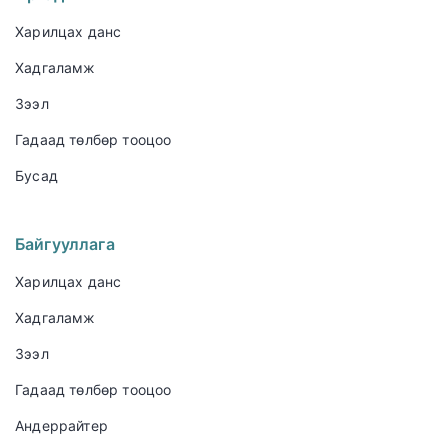
Харилцах данс
Хадгаламж
Зээл
Гадаад төлбөр тооцоо
Бусад
Байгууллага
Харилцах данс
Хадгаламж
Зээл
Гадаад төлбөр тооцоо
Андеррайтер