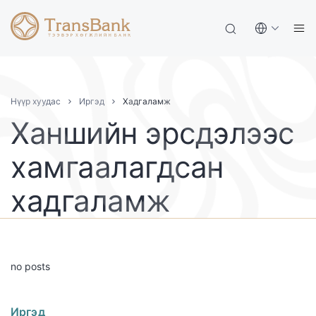
Нүүр хуудас
Иргэд
Хадгаламж
Ханшийн эрсдэлээс
хамгаалагдсан
хадгаламж
no posts
Иргэд