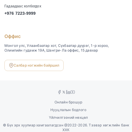
Гадаадаас холбогдох
+976 7223-9999
Оффис
Монгол улс, Улаанбаатар хот, Сүхбаатар дүүрэг, 1-р хороо,
Олимпийн гудамж 19А, Шангри-Ла оффис, 15 давхар
Салбар нэгжийн байршил
Онлайн брошур
Нууцлалын бодлого
Үйлчилгээний нөхцөл
©
Бүх эрх хуулиар хамгаалагдсан @2022-2026. Тээвэр хөгжлийн банк
ХХК