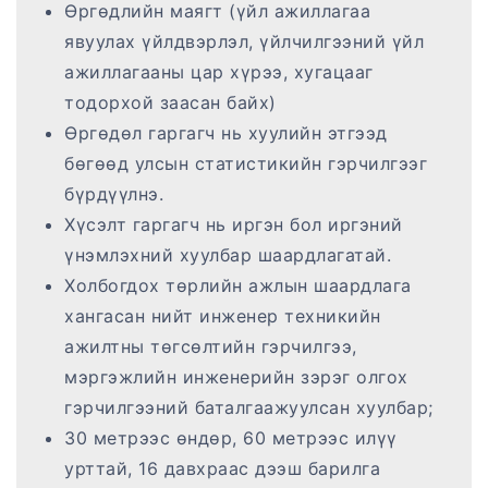
Өргөдлийн маягт (үйл ажиллагаа
явуулах үйлдвэрлэл, үйлчилгээний үйл
ажиллагааны цар хүрээ, хугацааг
тодорхой заасан байх)
Өргөдөл гаргагч нь хуулийн этгээд
бөгөөд улсын статистикийн гэрчилгээг
бүрдүүлнэ.
Хүсэлт гаргагч нь иргэн бол иргэний
үнэмлэхний хуулбар шаардлагатай.
Холбогдох төрлийн ажлын шаардлага
хангасан нийт инженер техникийн
ажилтны төгсөлтийн гэрчилгээ,
мэргэжлийн инженерийн зэрэг олгох
гэрчилгээний баталгаажуулсан хуулбар;
30 метрээс өндөр, 60 метрээс илүү
урттай, 16 давхраас дээш барилга