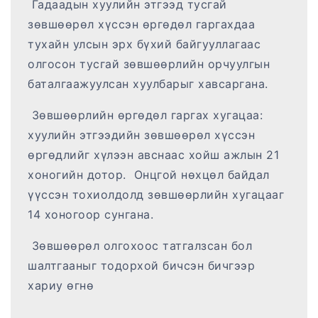
Гадаадын хуулийн этгээд тусгай
зөвшөөрөл хүссэн өргөдөл гаргахдаа
тухайн улсын эрх бүхий байгууллагаас
олгосон тусгай зөвшөөрлийн орчуулгын
баталгаажуулсан хуулбарыг хавсаргана.
Зөвшөөрлийн өргөдөл гаргах хугацаа:
хуулийн этгээдийн зөвшөөрөл хүссэн
өргөдлийг хүлээн авснаас хойш ажлын 21
хоногийн дотор. Онцгой нөхцөл байдал
үүссэн тохиолдолд зөвшөөрлийн хугацааг
14 хоногоор сунгана.
Зөвшөөрөл олгохоос татгалзсан бол
шалтгааныг тодорхой бичсэн бичгээр
хариу өгнө