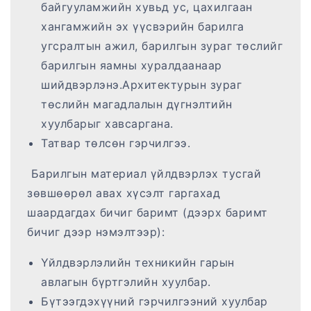
байгууламжийн хувьд ус, цахилгаан
хангамжийн эх үүсвэрийн барилга
угсралтын ажил, барилгын зураг төслийг
барилгын яамны хуралдаанаар
шийдвэрлэнэ.Архитектурын зураг
төслийн магадлалын дүгнэлтийн
хуулбарыг хавсаргана.
Татвар төлсөн гэрчилгээ.
Барилгын материал үйлдвэрлэх тусгай
зөвшөөрөл авах хүсэлт гаргахад
шаардагдах бичиг баримт (дээрх баримт
бичиг дээр нэмэлтээр):
Үйлдвэрлэлийн техникийн гарын
авлагын бүртгэлийн хуулбар.
Бүтээгдэхүүний гэрчилгээний хуулбар