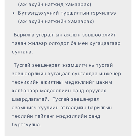
(аж ахуйн нэгжид хамаарах)
Бүтээгдэхүүний туршилтын гэрчилгээ
(аж ахуйн нэгжийн хамаарах)
Барилга угсралтын ажлын зөвшөөрлийг
таван жилээр олгодог ба мөн хугацаагаар
сунгана.
Тусгай зөвшөөрөл эзэмшигч нь тусгай
зөвшөөрлийн хугацааг сунгахдаа инженер
техникийн ажилтны мэдээллийг цахим
хэлбэрээр мэдээллийн санд оруулах
шаардлагатай. Тусгай зөвшөөрөл
эзэмшигч хуулийн этгээдийн барилгын
төслийн тайланг мэдээллийн санд
бүртгүүлнэ.