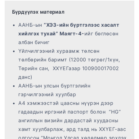
Бүрдүүлэх материал
ААНБ-ын
“ХЭЗ-ийн бүртгэлээс хасалт
хийлгэх тухай” Маягт-4-
ийг бөглөсөн
албан бичиг
Үйлчилгээний хураамж төлсөн
төлбөрийн баримт (12000 төгрөг/1хүн,
Төрийн сан, ХХҮЕГазар 100900017002
данс)
ААНБ-ын улсын бүртгэлийн
гэрчилгээний хуулбар
А4 хэмжээстэй цаасны нүүрэн дээр
гадаадын иргэний паспорт болон “HG”
ангиллын визийн дардастай хуудасны
хамт хуулбарлаж, ард талд нь ХХҮЕГ-аас
олгосон “Монгол Улсад хөдөлмөр эрхлэх