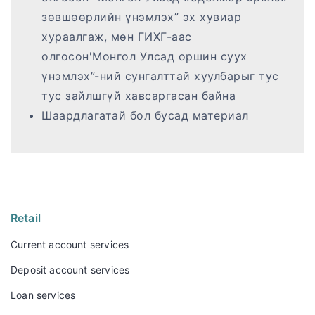
зөвшөөрлийн үнэмлэх” эх хувиар
хураалгаж, мөн ГИХГ-аас
олгосон'Монгол Улсад оршин суух
үнэмлэх”-ний сунгалттай хуулбарыг тус
тус зайлшгүй хавсаргасан байна
Шаардлагатай бол бусад материал
Retail
Current account services
Deposit account services
Loan services