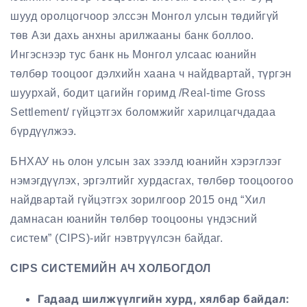
шууд оролцогчоор элссэн Монгол улсын төдийгүй
төв Ази дахь анхны арилжааны банк боллоо.
Ингэснээр тус банк нь Монгол улсаас юанийн
төлбөр тооцоог дэлхийн хаана ч найдвартай, түргэн
шуурхай, бодит цагийн горимд /Real-time Gross
Settlement/ гүйцэтгэх боломжийг харилцагчдадаа
бүрдүүлжээ.
БНХАУ нь олон улсын зах зээлд юанийн хэрэглээг
нэмэгдүүлэх, эргэлтийг хурдасгах, төлбөр тооцоогоо
найдвартай гүйцэтгэх зорилгоор 2015 онд “Хил
дамнасан юанийн төлбөр тооцооны үндэсний
систем” (CIPS)-ийг нэвтрүүлсэн байдаг.
CIPS СИСТЕМИЙН АЧ ХОЛБОГДОЛ
Гадаад шилжүүлгийн хурд, хялбар байдал: