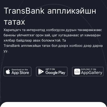
TransBank аппликэйшн
татах
Харилцагч та интернэтэд холбогдсон дурын төхөөрөмжөөс
банкны үйлчилгээг орон зай, цаг хугацаанаас үл хамааран
хялбар байдлаар авах боломжтой. Та
TransBank аппликэйшн татах бол доорх холбоос дээр дарна
уу.