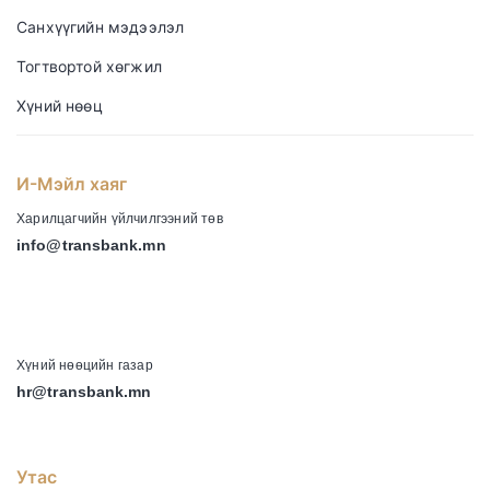
Санхүүгийн мэдээлэл
Тогтвортой хөгжил
Хүний нөөц
И-Мэйл хаяг
Харилцагчийн үйлчилгээний төв
info@transbank.mn
-
Хүний нөөцийн газар
hr@transbank.mn
Утас