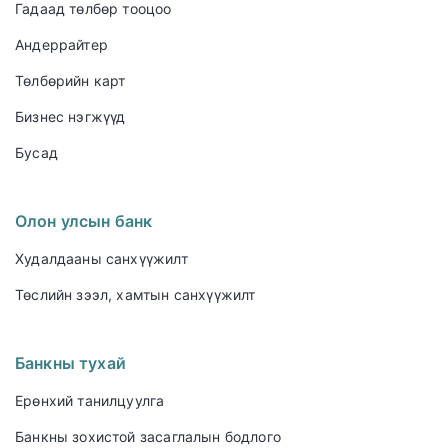
Гадаад төлбөр тооцоо
Андеррайтер
Төлбөрийн карт
Бизнес нэгжүүд
Бусад
Олон улсын банк
Худалдааны санхүүжилт
Төслийн зээл, хамтын санхүүжилт
Банкны тухай
Ерөнхий танилцуулга
Банкны зохистой засаглалын бодлого