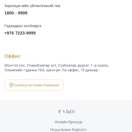
Харилцагчийн үйлчилгээний төв
1800 - 9999
Гадаадаас холбогдох
+976 7223-9999
Оффис
Монгол улс, Улаанбаатар хот, Сүхбаатар дүүрэг, 1-р хороо,
Олимпийн гудамж 19А, Шангри-Ла оффис, 15 давхар
Салбар нэгжийн байршил
Онлайн брошур
Нууцлалын бодлого