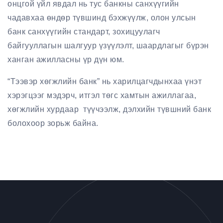
онцгой үйл явдал нь тус банкны санхүүгийн
чадавхаа өндөр түвшинд бэхжүүлж, олон улсын
банк санхүүгийн стандарт, зохицуулагч
байгууллагын шалгуур үзүүлэлт, шаардлагыг бүрэн
ханган ажилласны үр дүн юм.
“Тээвэр хөгжлийн банк” нь харилцагчдынхаа үнэт
хэрэгцээг мэдэрч, итгэл төгс хамтын ажиллагаа,
хөгжлийн хурдаар түүчээлж, дэлхийн түвшний банк
болохоор зорьж байна.