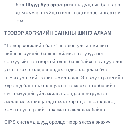
бол
Шууд бус оролцогч
нь дундын банкаар
дамжуулан гүйцэтгэдэг гэдгээрээ ялгаатай
юм.
ТЭЭВЭР ХӨГЖЛИЙН БАНКНЫ ШИНЭ АЛХАМ
“Тээвэр хөгжлийн банк” нь олон улсын жишигт
нийцсэн хувийн банкны үйлчилгээг үзүүлэгч,
санхүүгийн тогтвортой түнш банк байхын сацуу олон
улсын зах зээлд өрсөлдөх чадвараа улам бүр
нэмэгдүүлэхийг зорин ажилладаг. Энэхүү стратегийн
хүрээнд банк нь олон улсын томоохон төлбөрийн
системүүдийг үйл ажиллагаандаа нэвтрүүлэн
ажиллаж, харилцагчдынхаа хэрэгцээ шаардлага,
хамтын үнэ цэнийг эрхэмлэн ажиллаж байна.
CIPS системд шууд оролцогчоор элссэн энэхүү