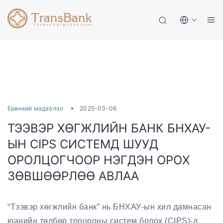
Ерөнхий мэдээлэл
2025-03-06
ТЭЭВЭР ХӨГЖЛИЙН БАНК БНХАУ-
ЫН CIPS СИСТЕМД ШУУД
ОРОЛЦОГЧООР НЭГДЭН ОРОХ
ЗӨВШӨӨРЛӨӨ АВЛАА
“Тээвэр хөгжлийн банк” нь БНХАУ-ын хил дамнасан
юанийн төлбөр тооцооны систем болох (CIPS)-д