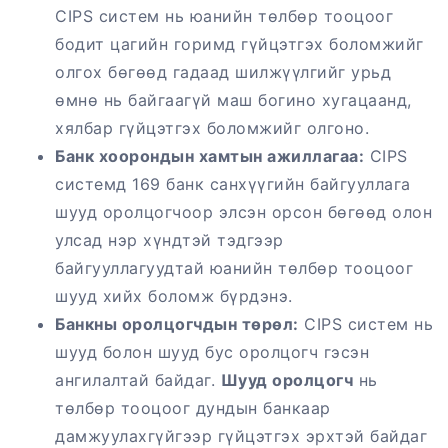
CIPS систем нь юанийн төлбөр тооцоог
бодит цагийн горимд гүйцэтгэх боломжийг
олгох бөгөөд гадаад шилжүүлгийг урьд
өмнө нь байгаагүй маш богино хугацаанд,
хялбар гүйцэтгэх боломжийг олгоно.
Банк хоорондын хамтын ажиллагаа:
CIPS
системд 169 банк санхүүгийн байгууллага
шууд оролцогчоор элсэн орсон бөгөөд олон
улсад нэр хүндтэй тэдгээр
байгууллагуудтай юанийн төлбөр тооцоог
шууд хийх боломж бүрдэнэ.
Банкны оролцогчдын төрөл:
CIPS систем нь
шууд болон шууд бус оролцогч гэсэн
ангилалтай байдаг.
Шууд оролцогч
нь
төлбөр тооцоог дундын банкаар
дамжуулахгүйгээр гүйцэтгэх эрхтэй байдаг