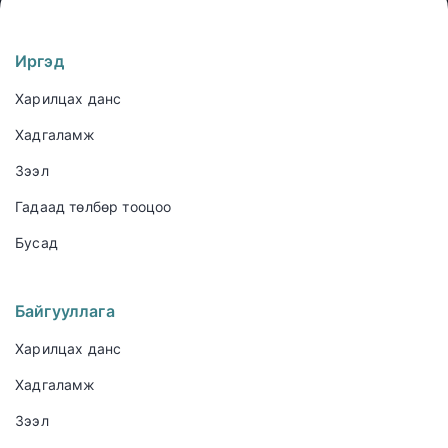
Иргэд
Харилцах данс
Хадгаламж
Зээл
Гадаад төлбөр тооцоо
Бусад
Байгууллага
Харилцах данс
Хадгаламж
Зээл