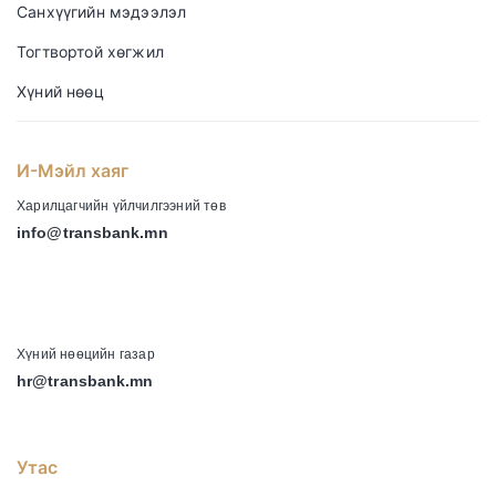
Санхүүгийн мэдээлэл
Тогтвортой хөгжил
Хүний нөөц
И-Мэйл хаяг
Харилцагчийн үйлчилгээний төв
info@transbank.mn
-
Хүний нөөцийн газар
hr@transbank.mn
Утас