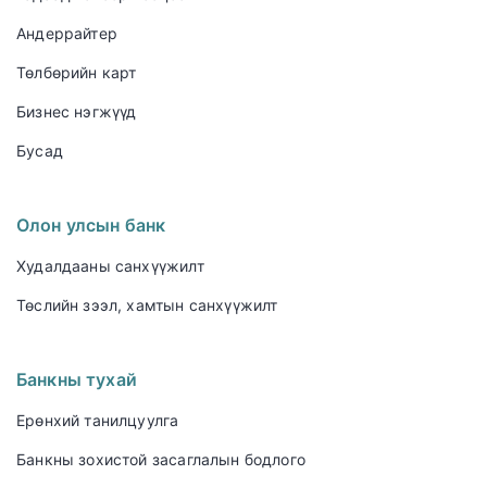
Андеррайтер
Төлбөрийн карт
Бизнес нэгжүүд
Бусад
Олон улсын банк
Худалдааны санхүүжилт
Төслийн зээл, хамтын санхүүжилт
Банкны тухай
Ерөнхий танилцуулга
Банкны зохистой засаглалын бодлого