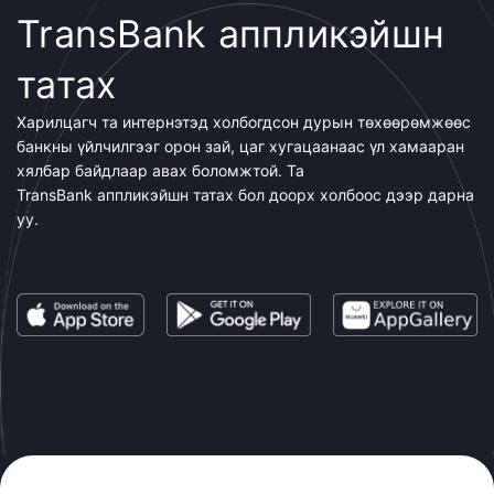
TransBank аппликэйшн
татах
Харилцагч та интернэтэд холбогдсон дурын төхөөрөмжөөс
банкны үйлчилгээг орон зай, цаг хугацаанаас үл хамааран
хялбар байдлаар авах боломжтой. Та
TransBank аппликэйшн татах бол доорх холбоос дээр дарна
уу.