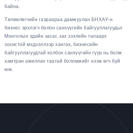
байна.
Төлөөлөгчийн газраараа дамжуулан БНХАУ-н
бизнес эрхлэгч болон санхүүгийн байгууллагуудыг
Монголын эдийн засаг, зах зээлийн талаарх
зохистой мэдээллээр хангах, бизнесийн
байгууллагуудтай холбох санхүүгийн гүүр нь болж
хамтран ажиллах таатай боломжийг нээж өгч буй
юм.