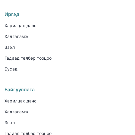
Иргэд
Харилцах данс
Хадгаламж
Зээл
Гадаад төлбөр тооцоо
Бусад
Байгууллага
Харилцах данс
Хадгаламж
Зээл
Гадаад төлбөр тооцоо