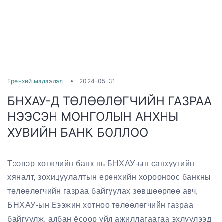
Ерөнхий мэдээлэл
2024-05-31
БНХАУ-Д ТӨЛӨӨЛӨГЧИЙН ГАЗРАА
НЭЭСЭН МОНГОЛЫН АНХНЫ
ХУВИЙН БАНК БОЛЛОО
Тээвэр хөгжлийн банк нь БНХАУ-ын санхүүгийн
хяналт, зохицуулалтын ерөнхийн хорооноос банкны
төлөөлөгчийн газраа байгуулах зөвшөөрлөө авч,
БНХАУ-ын Бээжин хотноо төлөөлөгчийн газраа
байгуулж, албан ёсоор үйл ажиллагаагаа эхлүүлээд