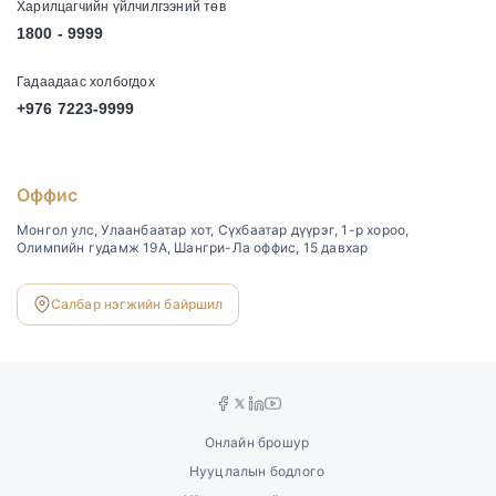
Харилцагчийн үйлчилгээний төв
1800 - 9999
Гадаадаас холбогдох
+976 7223-9999
Оффис
Монгол улс, Улаанбаатар хот, Сүхбаатар дүүрэг, 1-р хороо,
Олимпийн гудамж 19А, Шангри-Ла оффис, 15 давхар
Салбар нэгжийн байршил
Онлайн брошур
Нууцлалын бодлого